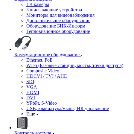
ТВ камеры
Записывающие устройства
Мониторы для видеонаблюдения
Дополнительное оборудование
Оборудование БИК-Информ
Тепловизионное оборудование
Коммутационное оборудование
Ethernet, PoE
Wi-Fi (Базовые станции, мосты, точки доступа)
Composite Video
HDCVI / TVI / AHD
SDI
VGA
HDMI
DVI
YPbPr, S-Video
USB, клавиатура/мышь, ИК управление
Еще
Контроль доступа