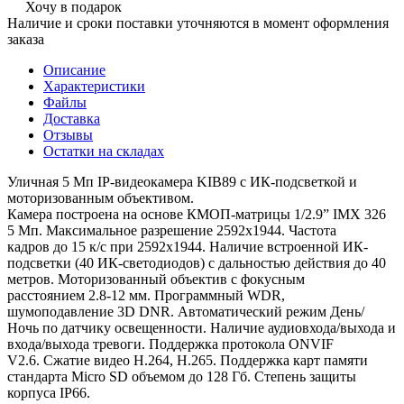
Хочу в подарок
Наличие и сроки поставки уточняются в момент оформления
заказа
Описание
Характеристики
Файлы
Доставка
Отзывы
Остатки на складах
Уличная 5 Мп IP-видеокамера KIB89 с ИК-подсветкой и
моторизованным объективом.
Камера построена на основе КМОП-матрицы 1/2.9” IMX 326
5 Мп. Максимальное разрешение 2592х1944. Частота
кадров до 15 к/с при 2592х1944. Наличие встроенной ИК-
подсветки (40 ИК-светодиодов) с дальностью действия до 40
метров. Моторизованный объектив с фокусным
расстоянием 2.8-12 мм. Программный WDR,
шумоподавление 3D DNR. Автоматический режим День/
Ночь по датчику освещенности. Наличие аудиовхода/выхода и
входа/выхода тревоги. Поддержка протокола ONVIF
V2.6. Сжатие видео H.264, Н.265. Поддержка карт памяти
стандарта Micro SD объемом до 128 Гб. Степень защиты
корпуса IP66.