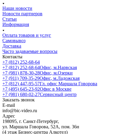
Наши новости
Новости партнеров
Статьи
Информация
Оплата товаров и услуг
Самовывоз
Доставка
Часто задаваемые вопросы
Контакты
+7 (812) 252-68-64
+7 (812) 252-68-64
Офис, м.Нарвская
+7 (981) 878-30-28
Офис, м.Озерки
+7 (911) 709-35-29
Офис, м.Ладожская
+7 (812) 447-95-57
Гл. офис Маршала Говорова
+7 (495) 645-23-92
Офис в Москве
+7 (981) 680-02-27
Сервисный центр
Заказать звонок
E-mail
info@bic-video.ru
Адрес
198095, г. Санкт-Петербург,
ул. Маршала Говорова, 52А, пом. 36н
(4 этаж Бизнес-центра Алкотел)