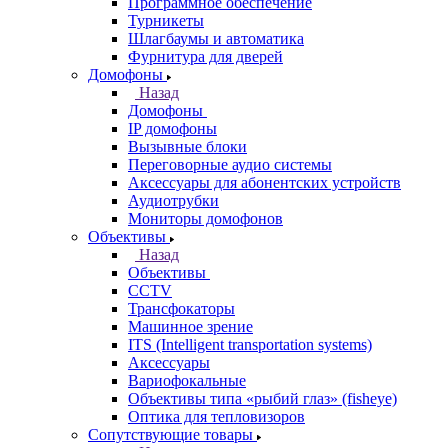
Программное обеспечение
Турникеты
Шлагбаумы и автоматика
Фурнитура для дверей
Домофоны
Назад
Домофоны
IP домофоны
Вызывные блоки
Переговорные аудио системы
Аксессуары для абонентских устройств
Аудиотрубки
Мониторы домофонов
Объективы
Назад
Объективы
CCTV
Трансфокаторы
Машинное зрение
ITS (Intelligent transportation systems)
Аксессуары
Вариофокальные
Объективы типа «рыбий глаз» (fisheye)
Оптика для тепловизоров
Сопутствующие товары