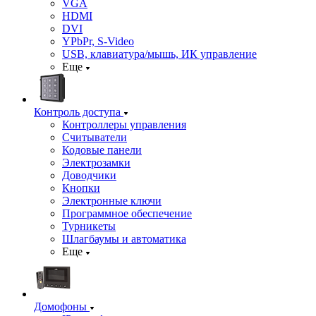
VGA
HDMI
DVI
YPbPr, S-Video
USB, клавиатура/мышь, ИК управление
Еще
Контроль доступа
Контроллеры управления
Считыватели
Кодовые панели
Электрозамки
Доводчики
Кнопки
Электронные ключи
Программное обеспечение
Турникеты
Шлагбаумы и автоматика
Еще
Домофоны