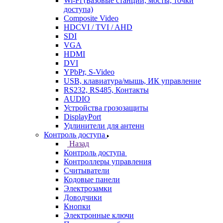
Wi-Fi (Базовые станции, мосты, точки
доступа)
Composite Video
HDCVI / TVI / AHD
SDI
VGA
HDMI
DVI
YPbPr, S-Video
USB, клавиатура/мышь, ИК управление
RS232, RS485, Контакты
AUDIO
Устройства грозозащиты
DisplayPort
Удлинители для антенн
Контроль доступа
Назад
Контроль доступа
Контроллеры управления
Считыватели
Кодовые панели
Электрозамки
Доводчики
Кнопки
Электронные ключи