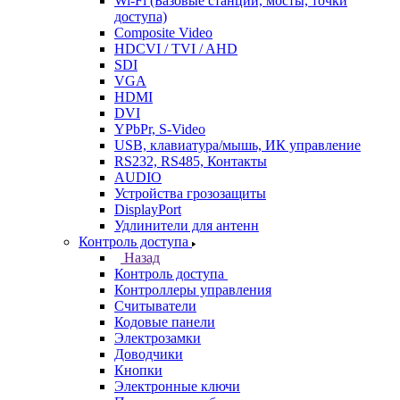
Wi-Fi (Базовые станции, мосты, точки
доступа)
Composite Video
HDCVI / TVI / AHD
SDI
VGA
HDMI
DVI
YPbPr, S-Video
USB, клавиатура/мышь, ИК управление
RS232, RS485, Контакты
AUDIO
Устройства грозозащиты
DisplayPort
Удлинители для антенн
Контроль доступа
Назад
Контроль доступа
Контроллеры управления
Считыватели
Кодовые панели
Электрозамки
Доводчики
Кнопки
Электронные ключи