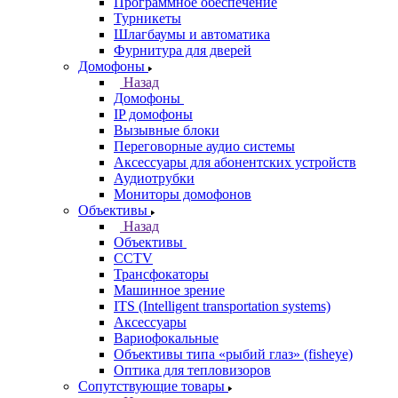
Программное обеспечение
Турникеты
Шлагбаумы и автоматика
Фурнитура для дверей
Домофоны
Назад
Домофоны
IP домофоны
Вызывные блоки
Переговорные аудио системы
Аксессуары для абонентских устройств
Аудиотрубки
Мониторы домофонов
Объективы
Назад
Объективы
CCTV
Трансфокаторы
Машинное зрение
ITS (Intelligent transportation systems)
Аксессуары
Вариофокальные
Объективы типа «рыбий глаз» (fisheye)
Оптика для тепловизоров
Сопутствующие товары