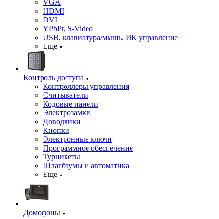
VGA
HDMI
DVI
YPbPr, S-Video
USB, клавиатура/мышь, ИК управление
Еще
Контроль доступа
Контроллеры управления
Считыватели
Кодовые панели
Электрозамки
Доводчики
Кнопки
Электронные ключи
Программное обеспечение
Турникеты
Шлагбаумы и автоматика
Еще
Домофоны