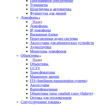
Программное обеспечение
Турникеты
Шлагбаумы и автоматика
Фурнитура для дверей
Домофоны
Назад
Домофоны
IP домофоны
Вызывные блоки
Переговорные аудио системы
Аксессуары для абонентских устройств
Аудиотрубки
Мониторы домофонов
Объективы
Назад
Объективы
CCTV
Трансфокаторы
Машинное зрение
ITS (Intelligent transportation systems)
Аксессуары
Вариофокальные
Объективы типа «рыбий глаз» (fisheye)
Оптика для тепловизоров
Сопутствующие товары