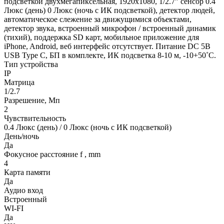
подсветкой двухмегапиксельная, 1920х1080, 1/2.7” сенсор 0.4
Люкс (день) 0 Люкс (ночь с ИК подсветкой), детектор людей,
автоматическое слежение за движущимися объектами,
детектор звука, встроенный микрофон / встроенный динамик
(тихий), поддержка SD карт, мобильное приложение для
iPhone, Android, веб интерфейс отсутствует. Питание DC 5В
USB Type C, БП в комплекте, ИК подсветка 8-10 м, -10+50˚C.
Тип устройства
IP
Матрица
1/2.7
Разрешение, Мп
2
Чувствительность
0.4 Люкс (день) / 0 Люкс (ночь с ИК подсветкой)
День/ночь
Да
Фокусное расстояние f , mm
4
Карта памяти
Да
Аудио вход
Встроенный
WI-FI
Да