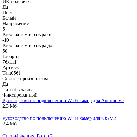
ИК подсветка
Да
Цвет
Белый
Напряжение
5
Рабочая температура от
-10
Рабочая температура до
50
Габариты
76x111
Артикул
Tant0561
Снято с производства
Да
Тип объектива
Фиксированный
Руководство по подключению Wi-Fi камер для Android v.2
2,3 Мб
Руководство по подключению Wi-Fi камер для iOS v.2
2,4 Мб
Спецификация iРотор 2