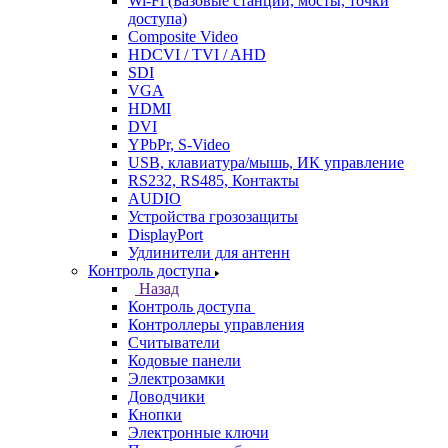
Wi-Fi (Базовые станции, мосты, точки
доступа)
Composite Video
HDCVI / TVI / AHD
SDI
VGA
HDMI
DVI
YPbPr, S-Video
USB, клавиатура/мышь, ИК управление
RS232, RS485, Контакты
AUDIO
Устройства грозозащиты
DisplayPort
Удлинители для антенн
Контроль доступа
Назад
Контроль доступа
Контроллеры управления
Считыватели
Кодовые панели
Электрозамки
Доводчики
Кнопки
Электронные ключи