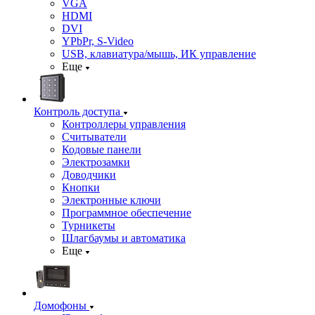
VGA
HDMI
DVI
YPbPr, S-Video
USB, клавиатура/мышь, ИК управление
Еще
Контроль доступа
Контроллеры управления
Считыватели
Кодовые панели
Электрозамки
Доводчики
Кнопки
Электронные ключи
Программное обеспечение
Турникеты
Шлагбаумы и автоматика
Еще
Домофоны