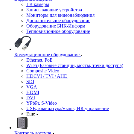
ТВ камеры
Записывающие устройства
Мониторы для видеонаблюдения
Дополнительное оборудование
Оборудование БИК-Информ
Тепловизионное оборудование
Коммутационное оборудование
Ethernet, PoE
Wi-Fi (Базовые станции, мосты, точки доступа)
Composite Video
HDCVI / TVI / AHD
SDI
VGA
HDMI
DVI
YPbPr, S-Video
USB, клавиатура/мышь, ИК управление
Еще
Контроль доступа