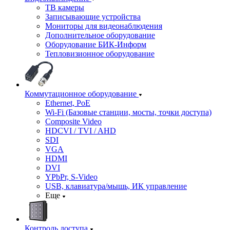
ТВ камеры
Записывающие устройства
Мониторы для видеонаблюдения
Дополнительное оборудование
Оборудование БИК-Информ
Тепловизионное оборудование
Коммутационное оборудование
Ethernet, PoE
Wi-Fi (Базовые станции, мосты, точки доступа)
Composite Video
HDCVI / TVI / AHD
SDI
VGA
HDMI
DVI
YPbPr, S-Video
USB, клавиатура/мышь, ИК управление
Еще
Контроль доступа