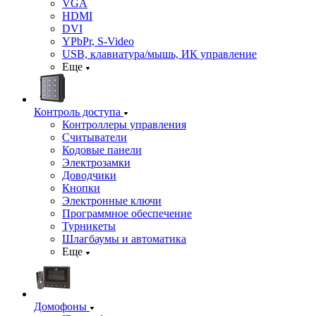
VGA
HDMI
DVI
YPbPr, S-Video
USB, клавиатура/мышь, ИК управление
Еще
Контроль доступа
Контроллеры управления
Считыватели
Кодовые панели
Электрозамки
Доводчики
Кнопки
Электронные ключи
Программное обеспечение
Турникеты
Шлагбаумы и автоматика
Еще
Домофоны