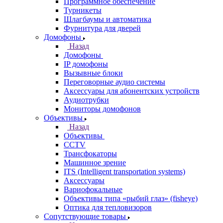
Программное обеспечение
Турникеты
Шлагбаумы и автоматика
Фурнитура для дверей
Домофоны
Назад
Домофоны
IP домофоны
Вызывные блоки
Переговорные аудио системы
Аксессуары для абонентских устройств
Аудиотрубки
Мониторы домофонов
Объективы
Назад
Объективы
CCTV
Трансфокаторы
Машинное зрение
ITS (Intelligent transportation systems)
Аксессуары
Вариофокальные
Объективы типа «рыбий глаз» (fisheye)
Оптика для тепловизоров
Сопутствующие товары