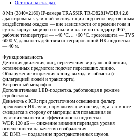
Остатки на складах
8 Мп (3840×2160) IP-камера TRASSIR TR-D8281WDIR4 2.8
адаптирована к уличной эксплуатации под непосредственным
воздействием осадков — вне зависимости от времени года и
суток: корпус защищен от пыли и влаги по стандарту IP67,
рабочие температуры — –40 °C… +60 °C, грозозащита — TVS
6000 V, дальность действия интегрированной ИК-подсветки
— 40 м.
Функциональность
Детекция движения, лиц, пересечения виртуальной линии,
оставленных предметов; подсчет пересекших линию.
Обнаружение вторжения в зону, выхода из области (с
фильтрацией людей и транспорта).
Встроенный микрофон.
Дополнительная LED-подсветка, работающая в режиме
стробоскопа.
День/ночь с ICR: при достаточном освещении фильтр
преломляет ИК-лучи, нормализуя цветопередачу, а в темноте
смещается в сторону от матрицы для повышения ее
чувствительности и эффективности подсветки.
WDR 120 дБ — снижение влияния перепадов уровня
освещенности на качество изображения.
3D DNR — подавление пространственных шумов.