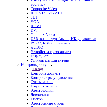
Wi-Fi (Базовые станции, мосты, точки
доступа)
Composite Video
HDCVI / TVI / AHD
SDI
VGA
HDMI
DVI
YPbPr, S-Video
USB, клавиатура/мышь, ИК управление
RS232, RS485, Контакты
AUDIO
Устройства грозозащиты
DisplayPort
Удлинители для антенн
Контроль доступа
Назад
Контроль доступа
Контроллеры управления
Считыватели
Кодовые панели
Электрозамки
Доводчики
Кнопки
Электронные ключи