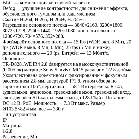
BLC — компенсация контровой засветки.
Defog — улучшение контрастности для снижения эффекта,
обусловленного туманом или задымлением.
Сжатие H.264, H.265, H.264+, H.265+.
Разрешение основного потока — 3840×2160, 3200×1800,
3072×1728, 2560×1440, 1920×1080; дополнительного —
1280×720, 704×576, 352×288.
Фреймрейт основного потока — 15 fps (WDR вкл. 8 Мп), 20
fps (WDR выкл. 8 Мп, 6 Мп), 25 fps (5 Мп и ниже),
дополнительного — 20 fps. Битрейт — 13 Мбит/с.
Основное
TR-D8281WDIR4 2.8 базируется на высокочувствительной
(0.005 лк) матрице Sony Starvis CMOS размером 1/2.8 дюйма.
Укомплектована объективом с фиксированным фокусным
расстоянием 2.8 мм, апертурой F/1.8, углом обзора по
горизонтали 106°, вертикали — 58°. Интерфейсы: RJ-45,
аудиовыход, аудиовход, тревожный выход, тревожный вход,
слот для microSD-карты емкостью до 128 Гбайт. Питание —
DC 12 В, PoE. Мощность — 7.3 Вт макс. Размер —
Ø103.5×82.4 мм, вес — 330 г.
Тип устройства
IP
Матрица
1/2.8
Разрешение, Мп