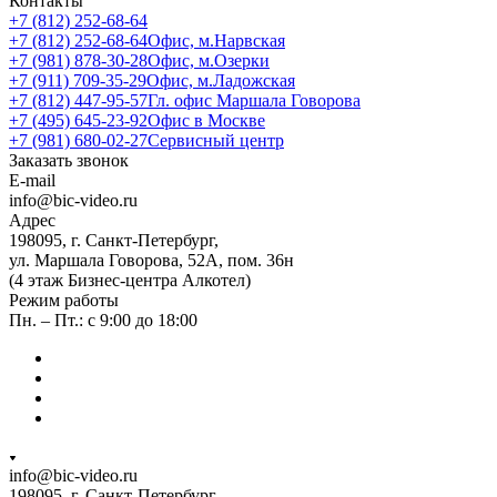
Контакты
+7 (812) 252-68-64
+7 (812) 252-68-64
Офис, м.Нарвская
+7 (981) 878-30-28
Офис, м.Озерки
+7 (911) 709-35-29
Офис, м.Ладожская
+7 (812) 447-95-57
Гл. офис Маршала Говорова
+7 (495) 645-23-92
Офис в Москве
+7 (981) 680-02-27
Сервисный центр
Заказать звонок
E-mail
info@bic-video.ru
Адрес
198095, г. Санкт-Петербург,
ул. Маршала Говорова, 52А, пом. 36н
(4 этаж Бизнес-центра Алкотел)
Режим работы
Пн. – Пт.: с 9:00 до 18:00
info@bic-video.ru
198095, г. Санкт-Петербург,