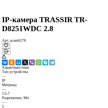
IP-камера TRASSIR TR-
D8251WDC 2.8
Арт.
acam0278
Характеристики
Тип устройства
—
IP
Матрица
—
1/2.7
Разрешение, Мп
—
5