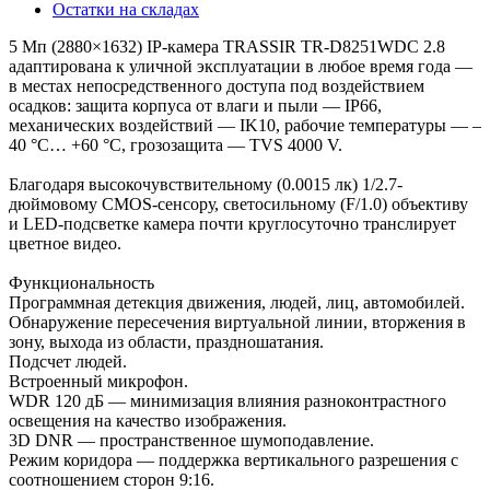
Остатки на складах
5 Мп (2880×1632) IP-камера TRASSIR TR-D8251WDC 2.8
адаптирована к уличной эксплуатации в любое время года —
в местах непосредственного доступа под воздействием
осадков: защита корпуса от влаги и пыли — IP66,
механических воздействий — IK10, рабочие температуры — –
40 °C… +60 °C, грозозащита — TVS 4000 V.
Благодаря высокочувствительному (0.0015 лк) 1/2.7-
дюймовому CMOS-сенсору, светосильному (F/1.0) объективу
и LED-подсветке камера почти круглосуточно транслирует
цветное видео.
Функциональность
Программная детекция движения, людей, лиц, автомобилей.
Обнаружение пересечения виртуальной линии, вторжения в
зону, выхода из области, праздношатания.
Подсчет людей.
Встроенный микрофон.
WDR 120 дБ — минимизация влияния разноконтрастного
освещения на качество изображения.
3D DNR — пространственное шумоподавление.
Режим коридора — поддержка вертикального разрешения с
соотношением сторон 9:16.