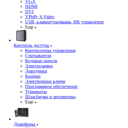
VGA
HDMI
DVI
YPbPr, S-Video
USB, клавиатура/мышь, ИК управление
Еще
Контроль доступа
Контроллеры управления
Считыватели
Кодовые панели
Электрозамки
Доводчики
Кнопки
Электронные ключи
Программное обеспечение
Турникеты
Шлагбаумы и автоматика
Еще
Домофоны