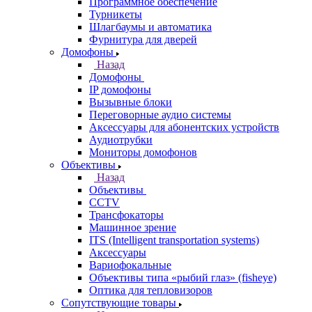
Программное обеспечение
Турникеты
Шлагбаумы и автоматика
Фурнитура для дверей
Домофоны
Назад
Домофоны
IP домофоны
Вызывные блоки
Переговорные аудио системы
Аксессуары для абонентских устройств
Аудиотрубки
Мониторы домофонов
Объективы
Назад
Объективы
CCTV
Трансфокаторы
Машинное зрение
ITS (Intelligent transportation systems)
Аксессуары
Вариофокальные
Объективы типа «рыбий глаз» (fisheye)
Оптика для тепловизоров
Сопутствующие товары