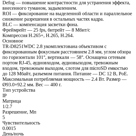
Defog — повышение контрастности для устранения эффекта,
внесенного туманом, задымлением.
ROI — фиксирование на выделенной области и параллельное
снижение разрешения в остальных частях кадра.
BLC — компенсация засветки фона.
Фреймрейт — 25 fps, битрейт — 8 Мбит/с
Компрессия H.265+, H.265, H.264.
Основное
TR-D8251WDC 2.8 укомплектована объективом с
фиксированным фокусным расстоянием 2.8 мм, углом обзора
по горизонтали 101°, вертикали — 58°. Оснащена сетевым
портом RJ-45, аудиовходом, аудиовыходом, тревожным
входом, тревожным выходом, слотом для microSD емкостью
до 128 Мбайт, разъемом питания. Питание — DC 12 В, PoE.
Максимальная потребляемая мощность — 2.4 Вт. Размер —
Ø93.0×92.2 мм. Вес — 400 г.
Тип устройства
IP
Матрица
1/2.7
Разрешение, Мп
5
Чувствительность
0.0015
День/ночь