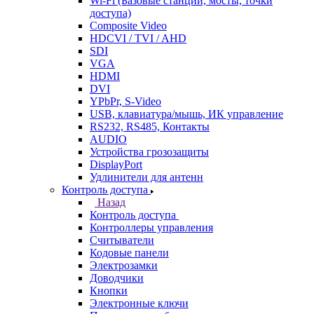
Wi-Fi (Базовые станции, мосты, точки
доступа)
Composite Video
HDCVI / TVI / AHD
SDI
VGA
HDMI
DVI
YPbPr, S-Video
USB, клавиатура/мышь, ИК управление
RS232, RS485, Контакты
AUDIO
Устройства грозозащиты
DisplayPort
Удлинители для антенн
Контроль доступа
Назад
Контроль доступа
Контроллеры управления
Считыватели
Кодовые панели
Электрозамки
Доводчики
Кнопки
Электронные ключи