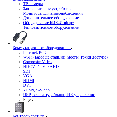
ТВ камеры
Записывающие устройства
Мониторы для видеонаблюдения
Дополнительное оборудование
Оборудование БИК-Информ
Тепловизионное оборудование
Коммутационное оборудование
Ethernet, PoE
Wi-Fi (Базовые станции, мосты, точки доступа)
Composite Video
HDCVI / TVI / AHD
SDI
VGA
HDMI
DVI
YPbPr, S-Video
USB, клавиатура/мышь, ИК управление
Еще
Контроль доступа