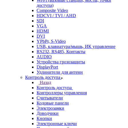
Wi-Fi (Базовые станции, мосты, точки
доступа)
Composite Video
HDCVI / TVI / AHD
SDI
VGA
HDMI
DVI
YPbPr, S-Video
USB, клавиатура/мышь, ИК управление
RS232, RS485, Контакты
AUDIO
Устройства грозозащиты
DisplayPort
Удлинители для антенн
Контроль доступа
Назад
Контроль доступа
Контроллеры управления
Считыватели
Кодовые панели
Электрозамки
Доводчики
Кнопки
Электронные ключи