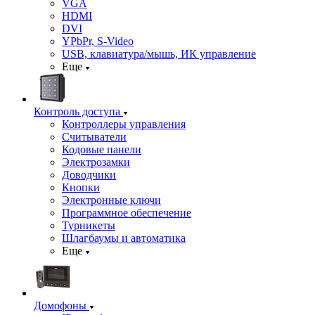
VGA
HDMI
DVI
YPbPr, S-Video
USB, клавиатура/мышь, ИК управление
Еще
Контроль доступа
Контроллеры управления
Считыватели
Кодовые панели
Электрозамки
Доводчики
Кнопки
Электронные ключи
Программное обеспечение
Турникеты
Шлагбаумы и автоматика
Еще
Домофоны