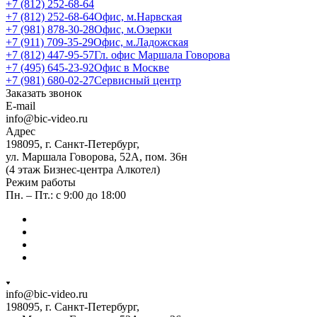
+7 (812) 252-68-64
+7 (812) 252-68-64
Офис, м.Нарвская
+7 (981) 878-30-28
Офис, м.Озерки
+7 (911) 709-35-29
Офис, м.Ладожская
+7 (812) 447-95-57
Гл. офис Маршала Говорова
+7 (495) 645-23-92
Офис в Москве
+7 (981) 680-02-27
Сервисный центр
Заказать звонок
E-mail
info@bic-video.ru
Адрес
198095, г. Санкт-Петербург,
ул. Маршала Говорова, 52А, пом. 36н
(4 этаж Бизнес-центра Алкотел)
Режим работы
Пн. – Пт.: с 9:00 до 18:00
info@bic-video.ru
198095, г. Санкт-Петербург,