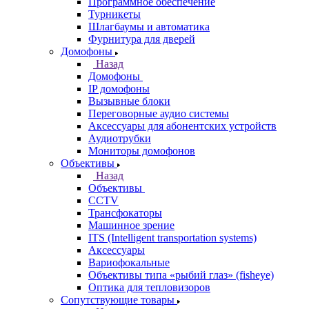
Программное обеспечение
Турникеты
Шлагбаумы и автоматика
Фурнитура для дверей
Домофоны
Назад
Домофоны
IP домофоны
Вызывные блоки
Переговорные аудио системы
Аксессуары для абонентских устройств
Аудиотрубки
Мониторы домофонов
Объективы
Назад
Объективы
CCTV
Трансфокаторы
Машинное зрение
ITS (Intelligent transportation systems)
Аксессуары
Вариофокальные
Объективы типа «рыбий глаз» (fisheye)
Оптика для тепловизоров
Сопутствующие товары