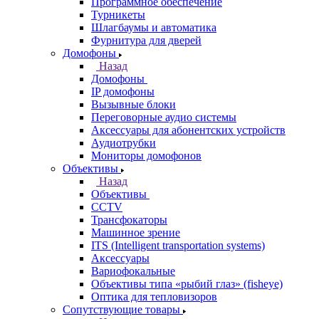
Программное обеспечение
Турникеты
Шлагбаумы и автоматика
Фурнитура для дверей
Домофоны
Назад
Домофоны
IP домофоны
Вызывные блоки
Переговорные аудио системы
Аксессуары для абонентских устройств
Аудиотрубки
Мониторы домофонов
Объективы
Назад
Объективы
CCTV
Трансфокаторы
Машинное зрение
ITS (Intelligent transportation systems)
Аксессуары
Вариофокальные
Объективы типа «рыбий глаз» (fisheye)
Оптика для тепловизоров
Сопутствующие товары