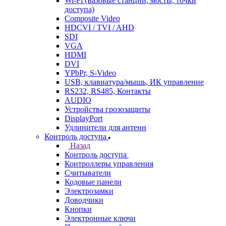
Wi-Fi (Базовые станции, мосты, точки
доступа)
Composite Video
HDCVI / TVI / AHD
SDI
VGA
HDMI
DVI
YPbPr, S-Video
USB, клавиатура/мышь, ИК управление
RS232, RS485, Контакты
AUDIO
Устройства грозозащиты
DisplayPort
Удлинители для антенн
Контроль доступа
Назад
Контроль доступа
Контроллеры управления
Считыватели
Кодовые панели
Электрозамки
Доводчики
Кнопки
Электронные ключи