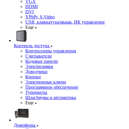
VGA
HDMI
DVI
YPbPr, S-Video
USB, клавиатура/мышь, ИК управление
Еще
Контроль доступа
Контроллеры управления
Считыватели
Кодовые панели
Электрозамки
Доводчики
Кнопки
Электронные ключи
Программное обеспечение
Турникеты
Шлагбаумы и автоматика
Еще
Домофоны