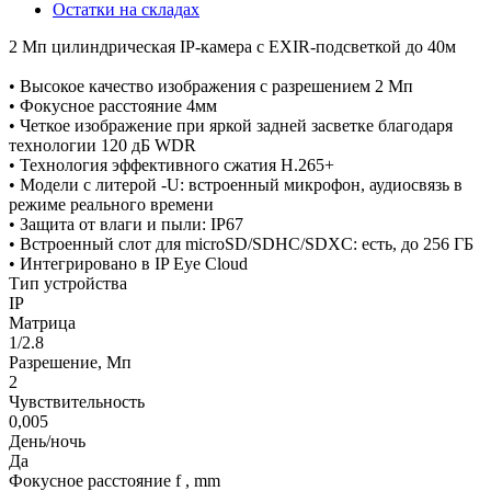
Остатки на складах
2 Мп цилиндрическая IP-камера с EXIR-подсветкой до 40м
• Высокое качество изображения с разрешением 2 Мп
• Фокусное расстояние 4мм
• Четкое изображение при яркой задней засветке благодаря
технологии 120 дБ WDR
• Технология эффективного сжатия H.265+
• Модели с литерой -U: встроенный микрофон, аудиосвязь в
режиме реального времени
• Защита от влаги и пыли: IP67
• Встроенный слот для microSD/SDHC/SDXC: есть, до 256 ГБ
• Интегрировано в IP Eye Cloud
Тип устройства
IP
Матрица
1/2.8
Разрешение, Мп
2
Чувствительность
0,005
День/ночь
Да
Фокусное расстояние f , mm