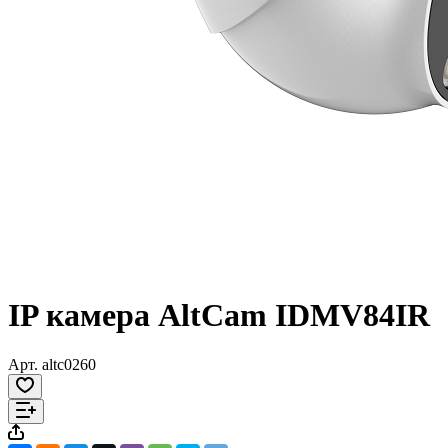
IP камера AltCam IDMV84IR
Арт.
altc0260