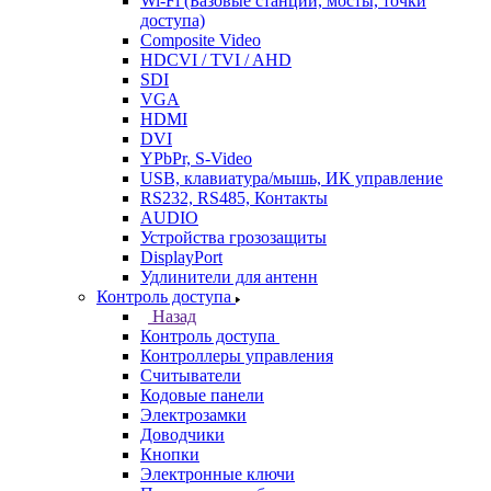
Wi-Fi (Базовые станции, мосты, точки
доступа)
Composite Video
HDCVI / TVI / AHD
SDI
VGA
HDMI
DVI
YPbPr, S-Video
USB, клавиатура/мышь, ИК управление
RS232, RS485, Контакты
AUDIO
Устройства грозозащиты
DisplayPort
Удлинители для антенн
Контроль доступа
Назад
Контроль доступа
Контроллеры управления
Считыватели
Кодовые панели
Электрозамки
Доводчики
Кнопки
Электронные ключи