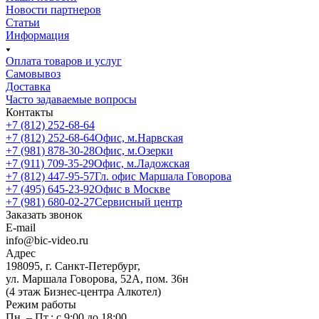
Новости партнеров
Статьи
Информация
Оплата товаров и услуг
Самовывоз
Доставка
Часто задаваемые вопросы
Контакты
+7 (812) 252-68-64
+7 (812) 252-68-64
Офис, м.Нарвская
+7 (981) 878-30-28
Офис, м.Озерки
+7 (911) 709-35-29
Офис, м.Ладожская
+7 (812) 447-95-57
Гл. офис Маршала Говорова
+7 (495) 645-23-92
Офис в Москве
+7 (981) 680-02-27
Сервисный центр
Заказать звонок
E-mail
info@bic-video.ru
Адрес
198095, г. Санкт-Петербург,
ул. Маршала Говорова, 52А, пом. 36н
(4 этаж Бизнес-центра Алкотел)
Режим работы
Пн. – Пт.: с 9:00 до 18:00