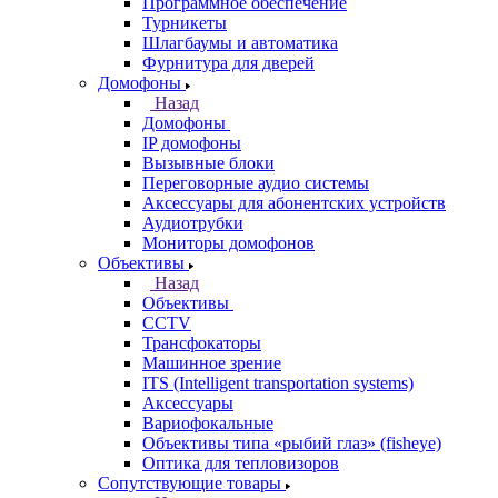
Программное обеспечение
Турникеты
Шлагбаумы и автоматика
Фурнитура для дверей
Домофоны
Назад
Домофоны
IP домофоны
Вызывные блоки
Переговорные аудио системы
Аксессуары для абонентских устройств
Аудиотрубки
Мониторы домофонов
Объективы
Назад
Объективы
CCTV
Трансфокаторы
Машинное зрение
ITS (Intelligent transportation systems)
Аксессуары
Вариофокальные
Объективы типа «рыбий глаз» (fisheye)
Оптика для тепловизоров
Сопутствующие товары