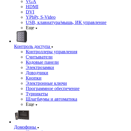
VGA
HDMI
DVI
YPbPr, S-Video
USB, клавиатура/мышь, ИК управление
Еще
Контроль доступа
Контроллеры управления
Считыватели
Кодовые панели
Электрозамки
Доводчики
Кнопки
Электронные ключи
Программное обеспечение
Турникеты
Шлагбаумы и автоматика
Еще
Домофоны