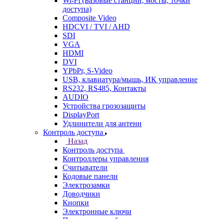
Wi-Fi (Базовые станции, мосты, точки
доступа)
Composite Video
HDCVI / TVI / AHD
SDI
VGA
HDMI
DVI
YPbPr, S-Video
USB, клавиатура/мышь, ИК управление
RS232, RS485, Контакты
AUDIO
Устройства грозозащиты
DisplayPort
Удлинители для антенн
Контроль доступа
Назад
Контроль доступа
Контроллеры управления
Считыватели
Кодовые панели
Электрозамки
Доводчики
Кнопки
Электронные ключи