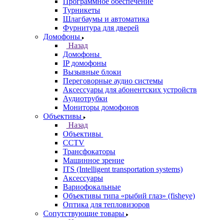
Программное обеспечение
Турникеты
Шлагбаумы и автоматика
Фурнитура для дверей
Домофоны
Назад
Домофоны
IP домофоны
Вызывные блоки
Переговорные аудио системы
Аксессуары для абонентских устройств
Аудиотрубки
Мониторы домофонов
Объективы
Назад
Объективы
CCTV
Трансфокаторы
Машинное зрение
ITS (Intelligent transportation systems)
Аксессуары
Вариофокальные
Объективы типа «рыбий глаз» (fisheye)
Оптика для тепловизоров
Сопутствующие товары