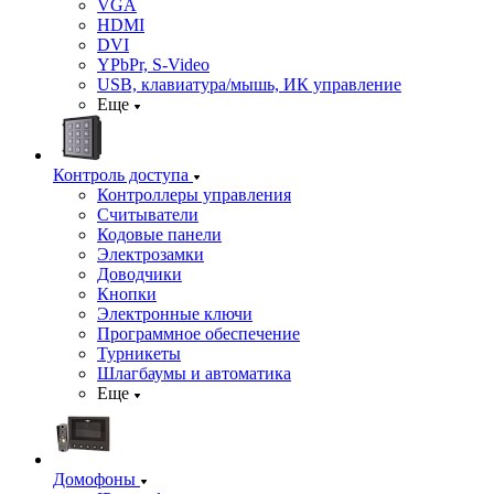
VGA
HDMI
DVI
YPbPr, S-Video
USB, клавиатура/мышь, ИК управление
Еще
Контроль доступа
Контроллеры управления
Считыватели
Кодовые панели
Электрозамки
Доводчики
Кнопки
Электронные ключи
Программное обеспечение
Турникеты
Шлагбаумы и автоматика
Еще
Домофоны