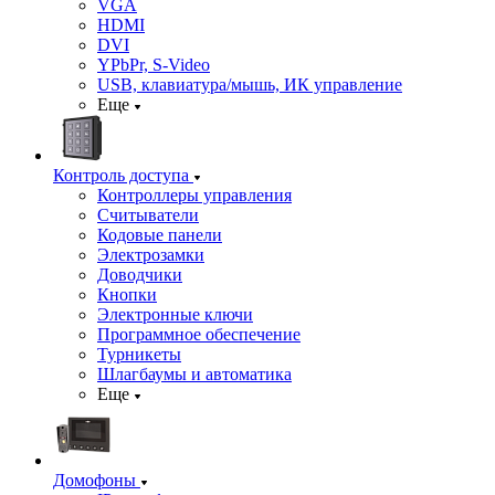
VGA
HDMI
DVI
YPbPr, S-Video
USB, клавиатура/мышь, ИК управление
Еще
Контроль доступа
Контроллеры управления
Считыватели
Кодовые панели
Электрозамки
Доводчики
Кнопки
Электронные ключи
Программное обеспечение
Турникеты
Шлагбаумы и автоматика
Еще
Домофоны