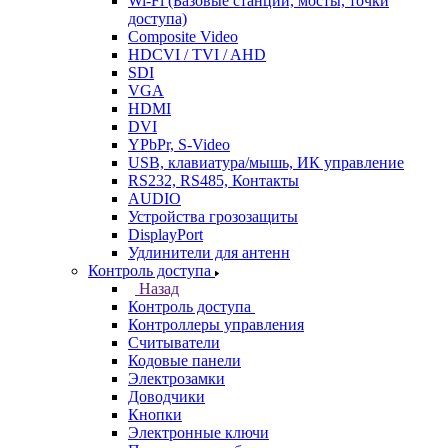
Wi-Fi (Базовые станции, мосты, точки
доступа)
Composite Video
HDCVI / TVI / AHD
SDI
VGA
HDMI
DVI
YPbPr, S-Video
USB, клавиатура/мышь, ИК управление
RS232, RS485, Контакты
AUDIO
Устройства грозозащиты
DisplayPort
Удлинители для антенн
Контроль доступа
Назад
Контроль доступа
Контроллеры управления
Считыватели
Кодовые панели
Электрозамки
Доводчики
Кнопки
Электронные ключи