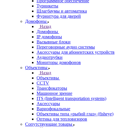
Программное обеспечение
Турникеты
Шлагбаумы и автоматика
Фурнитура для дверей
Домофоны
Назад
Домофоны
IP домофоны
Вызывные блоки
Переговорные аудио системы
Аксессуары для абонентских устройств
Аудиотрубки
Мониторы домофонов
Объективы
Назад
Объективы
CCTV
Трансфокаторы
Машинное зрение
ITS (Intelligent transportation systems)
Аксессуары
Вариофокальные
Объективы типа «рыбий глаз» (fisheye)
Оптика для тепловизоров
Сопутствующие товары