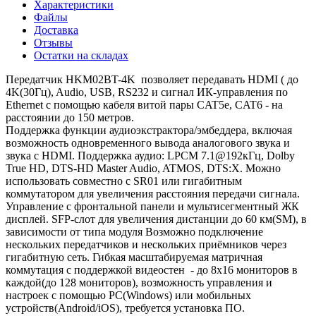
Характеристики
Файлы
Доставка
Отзывы
Остатки на складах
Передатчик HKM02BT-4K позволяет передавать HDMI ( до
4K(30Гц), Audio, USB, RS232 и сигнал ИК-управления по
Ethernet с помощью кабеля витой пары CAT5e, CAT6 - на
расстоянии до 150 метров.
Поддержка функции аудиоэкстрактора/эмбеддера, включая
возможность одновременного вывода аналогового звука и
звука с HDMI. Поддержка аудио: LPCM 7.1@192кГц, Dolby
True HD, DTS-HD Master Audio, ATMOS, DTS:X. Можно
использовать совместно с SR01 или гигабитным
коммутатором для увеличения расстояния передачи сигнала.
Управление с фронтальной панели и мультисегментный ЖК
дисплей. SFP-слот для увеличения дистанции до 60 км(SM), в
зависимости от типа модуля Возможно подключение
нескольких передатчиков и нескольких приёмников через
гигабитную сеть. Гибкая масштабируемая матричная
коммутация с поддержкой видеостен - до 8x16 мониторов в
каждой(до 128 мониторов), возможность управления и
настроек с помощью РС(Windows) или мобильных
устройств(Android/iOS), требуется установка ПО.