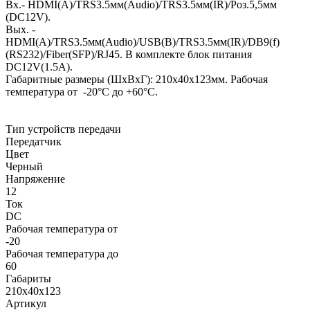
Вх.- HDMI(A)/TRS3.5мм(Audio)/TRS3.5мм(IR)/Роз.5,5мм
(DC12V).
Вых. -
HDMI(A)/TRS3.5мм(Audio)/USB(B)/TRS3.5мм(IR)/DB9(f)
(RS232)/Fiber(SFP)/RJ45. В комплекте блок питания
DC12V(1.5А).
Габаритные размеры (ШxВxГ): 210x40x123мм. Рабочая
температура от -20°С до +60°С.
Тип устройств передачи
Передатчик
Цвет
Черный
Напряжение
12
Ток
DC
Рабочая температура от
-20
Рабочая температура до
60
Габариты
210x40x123
Артикул