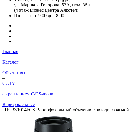
ул. Маршала Говорова, 52А, пом. 36н
(4 этаж Бизнес-центра Алкотел)
Пн. – Пт.: с 9:00 до 18:00
Главная
–
Каталог
–
Объективы
–
CCTV
–
с креплением C/CS-mount
–
Варифокальные
–
HG3Z1014FCS Вариофокальный объектив с автодиафрагмой