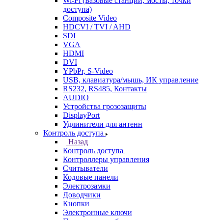
Wi-Fi (Базовые станции, мосты, точки
доступа)
Composite Video
HDCVI / TVI / AHD
SDI
VGA
HDMI
DVI
YPbPr, S-Video
USB, клавиатура/мышь, ИК управление
RS232, RS485, Контакты
AUDIO
Устройства грозозащиты
DisplayPort
Удлинители для антенн
Контроль доступа
Назад
Контроль доступа
Контроллеры управления
Считыватели
Кодовые панели
Электрозамки
Доводчики
Кнопки
Электронные ключи