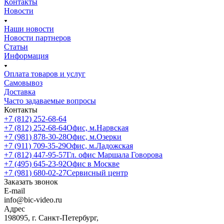
Контакты
Новости
Наши новости
Новости партнеров
Статьи
Информация
Оплата товаров и услуг
Самовывоз
Доставка
Часто задаваемые вопросы
Контакты
+7 (812) 252-68-64
+7 (812) 252-68-64
Офис, м.Нарвская
+7 (981) 878-30-28
Офис, м.Озерки
+7 (911) 709-35-29
Офис, м.Ладожская
+7 (812) 447-95-57
Гл. офис Маршала Говорова
+7 (495) 645-23-92
Офис в Москве
+7 (981) 680-02-27
Сервисный центр
Заказать звонок
E-mail
info@bic-video.ru
Адрес
198095, г. Санкт-Петербург,