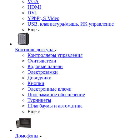
VGA
HDMI
DVI
YPbPr, S-Video
USB, клавиатура/мышь, ИК управление
Еще
Контроль доступа
Контроллеры управления
Считыватели
Кодовые панели
Электрозамки
Доводчики
Кнопки
Электронные ключи
Программное обеспечение
Турникеты
Шлагбаумы и автоматика
Еще
Домофоны