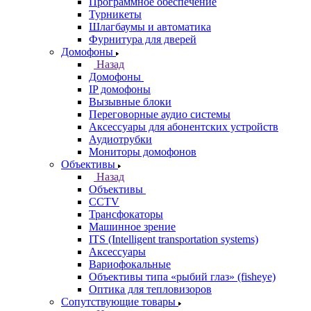
Программное обеспечение
Турникеты
Шлагбаумы и автоматика
Фурнитура для дверей
Домофоны
Назад
Домофоны
IP домофоны
Вызывные блоки
Переговорные аудио системы
Аксессуары для абонентских устройств
Аудиотрубки
Мониторы домофонов
Объективы
Назад
Объективы
CCTV
Трансфокаторы
Машинное зрение
ITS (Intelligent transportation systems)
Аксессуары
Вариофокальные
Объективы типа «рыбий глаз» (fisheye)
Оптика для тепловизоров
Сопутствующие товары