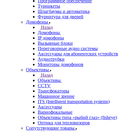
Программное обеспечение
Турникеты
Шлагбаумы и автоматика
Фурнитура для дверей
Домофоны
Назад
Домофоны
IP домофоны
Вызывные блоки
Переговорные аудио системы
Аксессуары для абонентских устройств
Аудиотрубки
Мониторы домофонов
Объективы
Назад
Объективы
CCTV
Трансфокаторы
Машинное зрение
ITS (Intelligent transportation systems)
Аксессуары
Вариофокальные
Объективы типа «рыбий глаз» (fisheye)
Оптика для тепловизоров
Сопутствующие товары