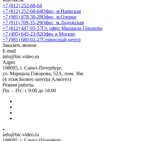
+7 (812) 252-68-64
+7 (812) 252-68-64
Офис, м.Нарвская
+7 (981) 878-30-28
Офис, м.Озерки
+7 (911) 709-35-29
Офис, м.Ладожская
+7 (812) 447-95-57
Гл. офис Маршала Говорова
+7 (495) 645-23-92
Офис в Москве
+7 (981) 680-02-27
Сервисный центр
Заказать звонок
E-mail
info@bic-video.ru
Адрес
198095, г. Санкт-Петербург,
ул. Маршала Говорова, 52А, пом. 36н
(4 этаж Бизнес-центра Алкотел)
Режим работы
Пн. – Пт.: с 9:00 до 18:00
info@bic-video.ru
198095, г. Санкт-Петербург,