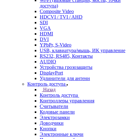
Wi-Fi (Базовые станции, мосты, точки
доступа)
Composite Video
HDCVI / TVI / AHD
SDI
VGA
HDMI
DVI
YPbPr, S-Video
USB, клавиатура/мышь, ИК управление
RS232, RS485, Контакты
AUDIO
Устройства грозозащиты
DisplayPort
Удлинители для антенн
Контроль доступа
Назад
Контроль доступа
Контроллеры управления
Считыватели
Кодовые панели
Электрозамки
Доводчики
Кнопки
Электронные ключи