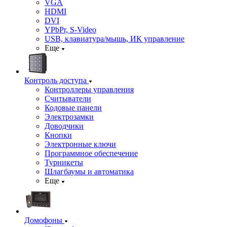
VGA
HDMI
DVI
YPbPr, S-Video
USB, клавиатура/мышь, ИК управление
Еще
Контроль доступа
Контроллеры управления
Считыватели
Кодовые панели
Электрозамки
Доводчики
Кнопки
Электронные ключи
Программное обеспечение
Турникеты
Шлагбаумы и автоматика
Еще
Домофоны