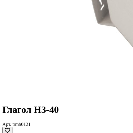
Глагол Н3-40
Арт.
trmb0121