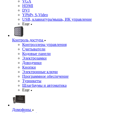
VGA
HDMI
DVI
YPbPr, S-Video
USB, клавиатура/мышь, ИК управление
Еще
Контроль доступа
Контроллеры управления
Считыватели
Кодовые панели
Электрозамки
Доводчики
Кнопки
Электронные ключи
Программное обеспечение
Турникеты
Шлагбаумы и автоматика
Еще
Домофоны