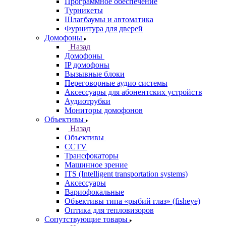
Программное обеспечение
Турникеты
Шлагбаумы и автоматика
Фурнитура для дверей
Домофоны
Назад
Домофоны
IP домофоны
Вызывные блоки
Переговорные аудио системы
Аксессуары для абонентских устройств
Аудиотрубки
Мониторы домофонов
Объективы
Назад
Объективы
CCTV
Трансфокаторы
Машинное зрение
ITS (Intelligent transportation systems)
Аксессуары
Вариофокальные
Объективы типа «рыбий глаз» (fisheye)
Оптика для тепловизоров
Сопутствующие товары