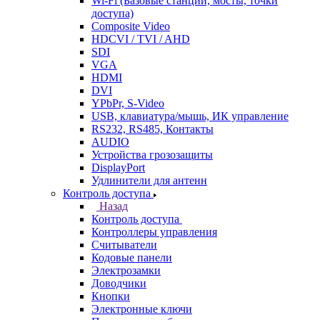
Wi-Fi (Базовые станции, мосты, точки
доступа)
Composite Video
HDCVI / TVI / AHD
SDI
VGA
HDMI
DVI
YPbPr, S-Video
USB, клавиатура/мышь, ИК управление
RS232, RS485, Контакты
AUDIO
Устройства грозозащиты
DisplayPort
Удлинители для антенн
Контроль доступа
Назад
Контроль доступа
Контроллеры управления
Считыватели
Кодовые панели
Электрозамки
Доводчики
Кнопки
Электронные ключи