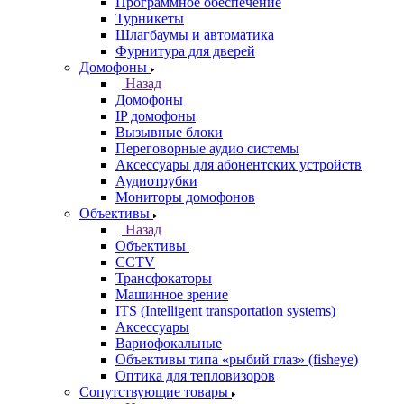
Программное обеспечение
Турникеты
Шлагбаумы и автоматика
Фурнитура для дверей
Домофоны
Назад
Домофоны
IP домофоны
Вызывные блоки
Переговорные аудио системы
Аксессуары для абонентских устройств
Аудиотрубки
Мониторы домофонов
Объективы
Назад
Объективы
CCTV
Трансфокаторы
Машинное зрение
ITS (Intelligent transportation systems)
Аксессуары
Вариофокальные
Объективы типа «рыбий глаз» (fisheye)
Оптика для тепловизоров
Сопутствующие товары