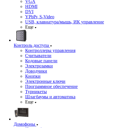
VGA
HDMI
DVI
YPbPr, S-Video
USB, клавиатура/мышь, ИК управление
Еще
Контроль доступа
Контроллеры управления
Считыватели
Кодовые панели
Электрозамки
Доводчики
Кнопки
Электронные ключи
Программное обеспечение
Турникеты
Шлагбаумы и автоматика
Еще
Домофоны