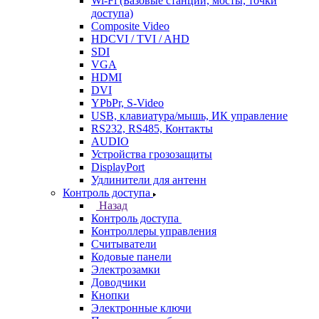
Wi-Fi (Базовые станции, мосты, точки
доступа)
Composite Video
HDCVI / TVI / AHD
SDI
VGA
HDMI
DVI
YPbPr, S-Video
USB, клавиатура/мышь, ИК управление
RS232, RS485, Контакты
AUDIO
Устройства грозозащиты
DisplayPort
Удлинители для антенн
Контроль доступа
Назад
Контроль доступа
Контроллеры управления
Считыватели
Кодовые панели
Электрозамки
Доводчики
Кнопки
Электронные ключи