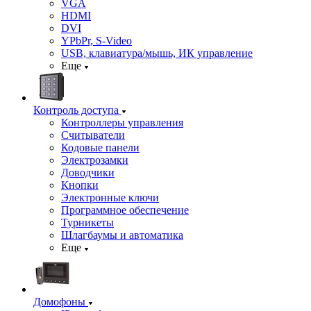
VGA
HDMI
DVI
YPbPr, S-Video
USB, клавиатура/мышь, ИК управление
Еще
Контроль доступа
Контроллеры управления
Считыватели
Кодовые панели
Электрозамки
Доводчики
Кнопки
Электронные ключи
Программное обеспечение
Турникеты
Шлагбаумы и автоматика
Еще
Домофоны