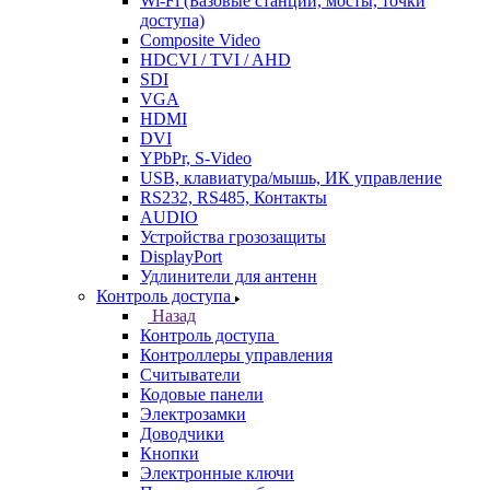
Wi-Fi (Базовые станции, мосты, точки
доступа)
Composite Video
HDCVI / TVI / AHD
SDI
VGA
HDMI
DVI
YPbPr, S-Video
USB, клавиатура/мышь, ИК управление
RS232, RS485, Контакты
AUDIO
Устройства грозозащиты
DisplayPort
Удлинители для антенн
Контроль доступа
Назад
Контроль доступа
Контроллеры управления
Считыватели
Кодовые панели
Электрозамки
Доводчики
Кнопки
Электронные ключи