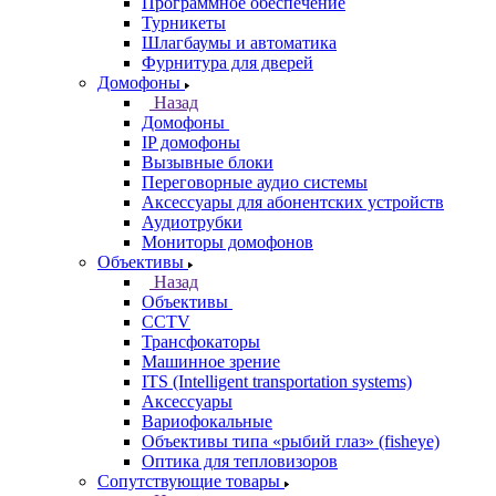
Программное обеспечение
Турникеты
Шлагбаумы и автоматика
Фурнитура для дверей
Домофоны
Назад
Домофоны
IP домофоны
Вызывные блоки
Переговорные аудио системы
Аксессуары для абонентских устройств
Аудиотрубки
Мониторы домофонов
Объективы
Назад
Объективы
CCTV
Трансфокаторы
Машинное зрение
ITS (Intelligent transportation systems)
Аксессуары
Вариофокальные
Объективы типа «рыбий глаз» (fisheye)
Оптика для тепловизоров
Сопутствующие товары