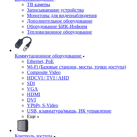
ТВ камеры
Записывающие устройства
Мониторы для видеонаблюдения
Дополнительное оборудование
Оборудование БИК-Информ
Тепловизионное оборудование
Коммутационное оборудование
Ethernet, PoE
Wi-Fi (Базовые станции, мосты, точки доступа)
Composite Video
HDCVI / TVI / AHD
SDI
VGA
HDMI
DVI
YPbPr, S-Video
USB, клавиатура/мышь, ИК управление
Еще
Контроль доступа