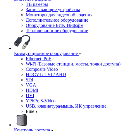
ТВ камеры
Записывающие устройства
Мониторы для видеонаблюдения
Дополнительное оборудование
Оборудование БИК-Информ
Тепловизионное оборудование
Коммутационное оборудование
Ethernet, PoE
Wi-Fi (Базовые станции, мосты, точки доступа)
Composite Video
HDCVI / TVI / AHD
SDI
VGA
HDMI
DVI
YPbPr, S-Video
USB, клавиатура/мышь, ИК управление
Еще
Контроль доступа