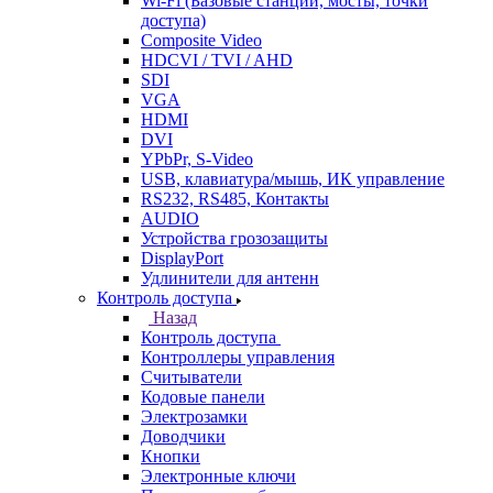
Wi-Fi (Базовые станции, мосты, точки
доступа)
Composite Video
HDCVI / TVI / AHD
SDI
VGA
HDMI
DVI
YPbPr, S-Video
USB, клавиатура/мышь, ИК управление
RS232, RS485, Контакты
AUDIO
Устройства грозозащиты
DisplayPort
Удлинители для антенн
Контроль доступа
Назад
Контроль доступа
Контроллеры управления
Считыватели
Кодовые панели
Электрозамки
Доводчики
Кнопки
Электронные ключи