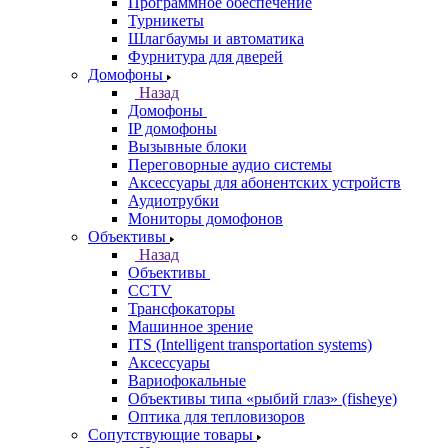
Программное обеспечение
Турникеты
Шлагбаумы и автоматика
Фурнитура для дверей
Домофоны
Назад
Домофоны
IP домофоны
Вызывные блоки
Переговорные аудио системы
Аксессуары для абонентских устройств
Аудиотрубки
Мониторы домофонов
Объективы
Назад
Объективы
CCTV
Трансфокаторы
Машинное зрение
ITS (Intelligent transportation systems)
Аксессуары
Вариофокальные
Объективы типа «рыбий глаз» (fisheye)
Оптика для тепловизоров
Сопутствующие товары