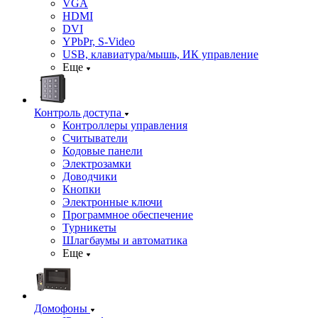
VGA
HDMI
DVI
YPbPr, S-Video
USB, клавиатура/мышь, ИК управление
Еще
Контроль доступа
Контроллеры управления
Считыватели
Кодовые панели
Электрозамки
Доводчики
Кнопки
Электронные ключи
Программное обеспечение
Турникеты
Шлагбаумы и автоматика
Еще
Домофоны