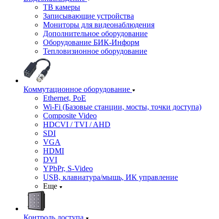
ТВ камеры
Записывающие устройства
Мониторы для видеонаблюдения
Дополнительное оборудование
Оборудование БИК-Информ
Тепловизионное оборудование
Коммутационное оборудование
Ethernet, PoE
Wi-Fi (Базовые станции, мосты, точки доступа)
Composite Video
HDCVI / TVI / AHD
SDI
VGA
HDMI
DVI
YPbPr, S-Video
USB, клавиатура/мышь, ИК управление
Еще
Контроль доступа