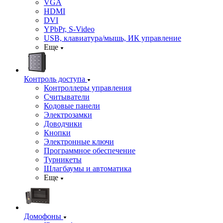
VGA
HDMI
DVI
YPbPr, S-Video
USB, клавиатура/мышь, ИК управление
Еще
Контроль доступа
Контроллеры управления
Считыватели
Кодовые панели
Электрозамки
Доводчики
Кнопки
Электронные ключи
Программное обеспечение
Турникеты
Шлагбаумы и автоматика
Еще
Домофоны