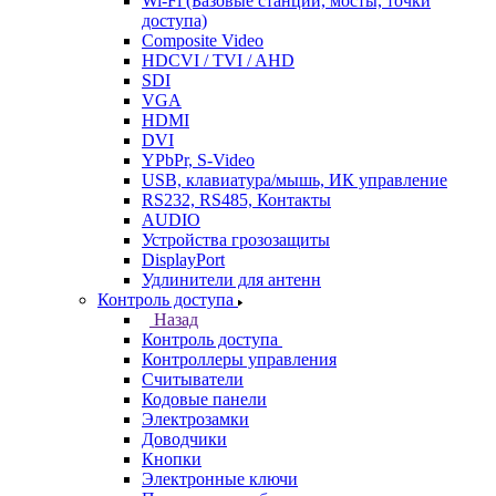
Wi-Fi (Базовые станции, мосты, точки
доступа)
Composite Video
HDCVI / TVI / AHD
SDI
VGA
HDMI
DVI
YPbPr, S-Video
USB, клавиатура/мышь, ИК управление
RS232, RS485, Контакты
AUDIO
Устройства грозозащиты
DisplayPort
Удлинители для антенн
Контроль доступа
Назад
Контроль доступа
Контроллеры управления
Считыватели
Кодовые панели
Электрозамки
Доводчики
Кнопки
Электронные ключи