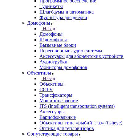
Программное обеспечение
Турникеты
Шлагбаумы и автоматика
Фурнитура для дверей
Домофоны
Назад
Домофоны
IP домофоны
Вызывные блоки
Переговорные аудио системы
Аксессуары для абонентских устройств
Аудиотрубки
Мониторы домофонов
Объективы
Назад
Объективы
CCTV
Трансфокаторы
Машинное зрение
ITS (Intelligent transportation systems)
Аксессуары
Вариофокальные
Объективы типа «рыбий глаз» (fisheye)
Оптика для тепловизоров
Сопутствующие товары