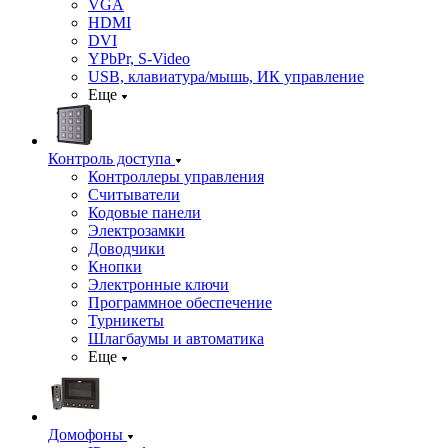
VGA
HDMI
DVI
YPbPr, S-Video
USB, клавиатура/мышь, ИК управление
Еще
Контроль доступа
Контроллеры управления
Считыватели
Кодовые панели
Электрозамки
Доводчики
Кнопки
Электронные ключи
Программное обеспечение
Турникеты
Шлагбаумы и автоматика
Еще
Домофоны