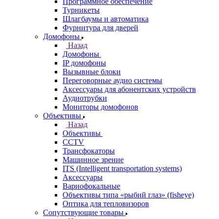
Программное обеспечение
Турникеты
Шлагбаумы и автоматика
Фурнитура для дверей
Домофоны
Назад
Домофоны
IP домофоны
Вызывные блоки
Переговорные аудио системы
Аксессуары для абонентских устройств
Аудиотрубки
Мониторы домофонов
Объективы
Назад
Объективы
CCTV
Трансфокаторы
Машинное зрение
ITS (Intelligent transportation systems)
Аксессуары
Вариофокальные
Объективы типа «рыбий глаз» (fisheye)
Оптика для тепловизоров
Сопутствующие товары