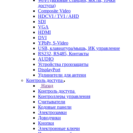
Wi-Fi (Базовые станции, мосты, точки
доступа)
Composite Video
HDCVI / TVI / AHD
SDI
VGA
HDMI
DVI
YPbPr, S-Video
USB, клавиатура/мышь, ИК управление
RS232, RS485, Контакты
AUDIO
Устройства грозозащиты
DisplayPort
Удлинители для антенн
Контроль доступа
Назад
Контроль доступа
Контроллеры управления
Считыватели
Кодовые панели
Электрозамки
Доводчики
Кнопки
Электронные ключи