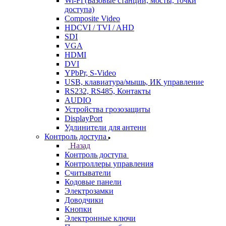
Wi-Fi (Базовые станции, мосты, точки
доступа)
Composite Video
HDCVI / TVI / AHD
SDI
VGA
HDMI
DVI
YPbPr, S-Video
USB, клавиатура/мышь, ИК управление
RS232, RS485, Контакты
AUDIO
Устройства грозозащиты
DisplayPort
Удлинители для антенн
Контроль доступа
Назад
Контроль доступа
Контроллеры управления
Считыватели
Кодовые панели
Электрозамки
Доводчики
Кнопки
Электронные ключи