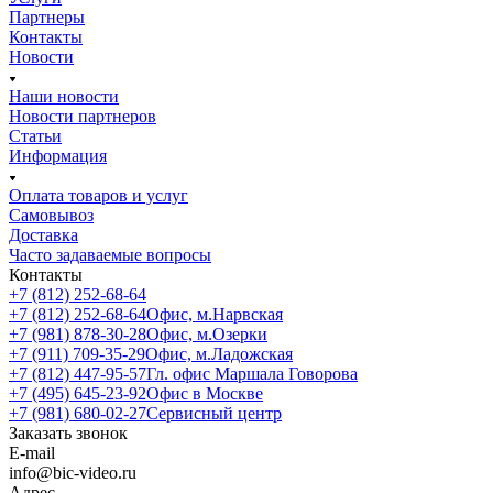
Партнеры
Контакты
Новости
Наши новости
Новости партнеров
Статьи
Информация
Оплата товаров и услуг
Самовывоз
Доставка
Часто задаваемые вопросы
Контакты
+7 (812) 252-68-64
+7 (812) 252-68-64
Офис, м.Нарвская
+7 (981) 878-30-28
Офис, м.Озерки
+7 (911) 709-35-29
Офис, м.Ладожская
+7 (812) 447-95-57
Гл. офис Маршала Говорова
+7 (495) 645-23-92
Офис в Москве
+7 (981) 680-02-27
Сервисный центр
Заказать звонок
E-mail
info@bic-video.ru
Адрес