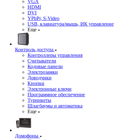
VGA
HDMI
DVI
YPbPr, S-Video
USB, клавиатура/мышь, ИК управление
Еще
Контроль доступа
Контроллеры управления
Считыватели
Кодовые панели
Электрозамки
Доводчики
Кнопки
Электронные ключи
Программное обеспечение
Турникеты
Шлагбаумы и автоматика
Еще
Домофоны