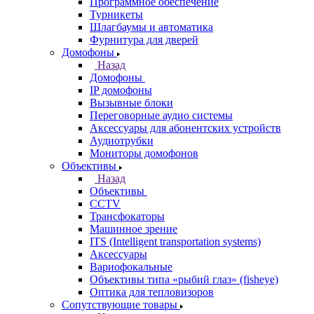
Программное обеспечение
Турникеты
Шлагбаумы и автоматика
Фурнитура для дверей
Домофоны
Назад
Домофоны
IP домофоны
Вызывные блоки
Переговорные аудио системы
Аксессуары для абонентских устройств
Аудиотрубки
Мониторы домофонов
Объективы
Назад
Объективы
CCTV
Трансфокаторы
Машинное зрение
ITS (Intelligent transportation systems)
Аксессуары
Вариофокальные
Объективы типа «рыбий глаз» (fisheye)
Оптика для тепловизоров
Сопутствующие товары