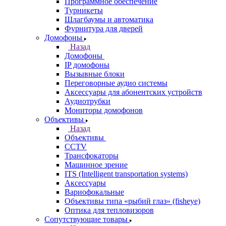
Программное обеспечение
Турникеты
Шлагбаумы и автоматика
Фурнитура для дверей
Домофоны
Назад
Домофоны
IP домофоны
Вызывные блоки
Переговорные аудио системы
Аксессуары для абонентских устройств
Аудиотрубки
Мониторы домофонов
Объективы
Назад
Объективы
CCTV
Трансфокаторы
Машинное зрение
ITS (Intelligent transportation systems)
Аксессуары
Вариофокальные
Объективы типа «рыбий глаз» (fisheye)
Оптика для тепловизоров
Сопутствующие товары