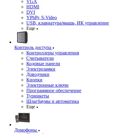
VGA
HDMI
DVI
YPbPr, S-Video
USB, клавиатура/мышь, ИК управление
Еще
Контроль доступа
Контроллеры управления
Считыватели
Кодовые панели
Электрозамки
Доводчики
Кнопки
Электронные ключи
Программное обеспечение
Турникеты
Шлагбаумы и автоматика
Еще
Домофоны