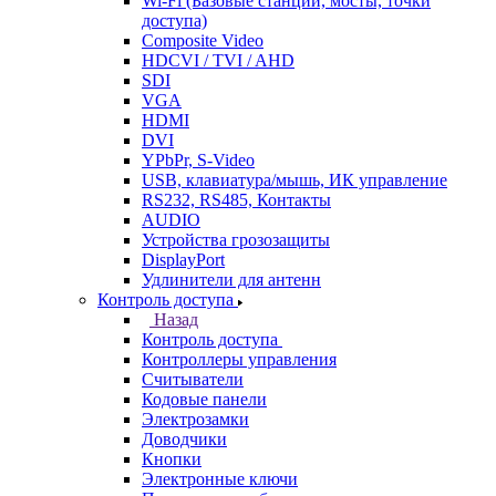
Wi-Fi (Базовые станции, мосты, точки
доступа)
Composite Video
HDCVI / TVI / AHD
SDI
VGA
HDMI
DVI
YPbPr, S-Video
USB, клавиатура/мышь, ИК управление
RS232, RS485, Контакты
AUDIO
Устройства грозозащиты
DisplayPort
Удлинители для антенн
Контроль доступа
Назад
Контроль доступа
Контроллеры управления
Считыватели
Кодовые панели
Электрозамки
Доводчики
Кнопки
Электронные ключи