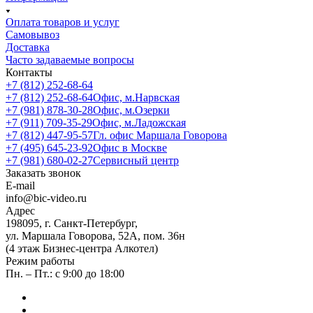
Оплата товаров и услуг
Самовывоз
Доставка
Часто задаваемые вопросы
Контакты
+7 (812) 252-68-64
+7 (812) 252-68-64
Офис, м.Нарвская
+7 (981) 878-30-28
Офис, м.Озерки
+7 (911) 709-35-29
Офис, м.Ладожская
+7 (812) 447-95-57
Гл. офис Маршала Говорова
+7 (495) 645-23-92
Офис в Москве
+7 (981) 680-02-27
Сервисный центр
Заказать звонок
E-mail
info@bic-video.ru
Адрес
198095, г. Санкт-Петербург,
ул. Маршала Говорова, 52А, пом. 36н
(4 этаж Бизнес-центра Алкотел)
Режим работы
Пн. – Пт.: с 9:00 до 18:00