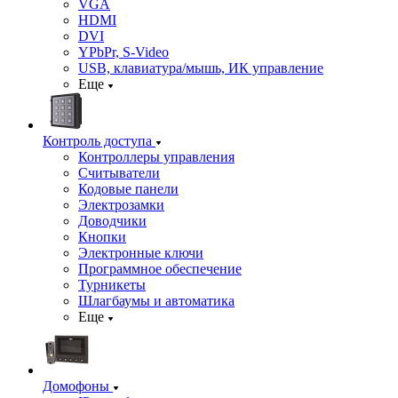
VGA
HDMI
DVI
YPbPr, S-Video
USB, клавиатура/мышь, ИК управление
Еще
Контроль доступа
Контроллеры управления
Считыватели
Кодовые панели
Электрозамки
Доводчики
Кнопки
Электронные ключи
Программное обеспечение
Турникеты
Шлагбаумы и автоматика
Еще
Домофоны