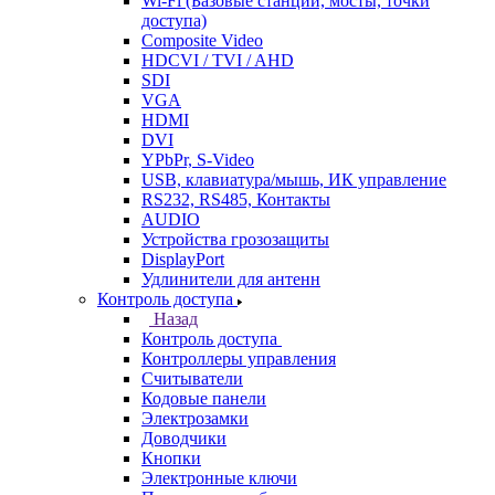
Wi-Fi (Базовые станции, мосты, точки
доступа)
Composite Video
HDCVI / TVI / AHD
SDI
VGA
HDMI
DVI
YPbPr, S-Video
USB, клавиатура/мышь, ИК управление
RS232, RS485, Контакты
AUDIO
Устройства грозозащиты
DisplayPort
Удлинители для антенн
Контроль доступа
Назад
Контроль доступа
Контроллеры управления
Считыватели
Кодовые панели
Электрозамки
Доводчики
Кнопки
Электронные ключи