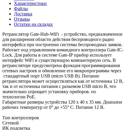
Характеристики
Файлы
Доставка
Отзывы
Остатки на складах
Ретранслятор Gate-Hub-WiFi - устройство, предназначенное
для расширения области действия беспроводного радио
интерфейса при построении системы беспроводных замков.
Работает под управлением командного контроллера Gate-IC-
Lock. Для работы в системе Gate-IP прибор использует
интерфейс WiFi и существующую компьютерную сеть. В
ретрансляторе предусмотрена функция программирования
сетевых настроек и обновление его микропрограммы через
стандартный порт USB (micro USB В). Питание
ретранслятора может осуществляться как от источника 12 В,
так и от источника питания с разъемом USB micro B, что
значительно упрощает установку приборов. по
технологии PoE.
Габаритные размеры устройства 120 х 40 х 35 мм. Диапазон
рабочих температур от 0° до +55° С. Питание 12 В.
Тип контроллеров
Сетевой
ИК подсветка