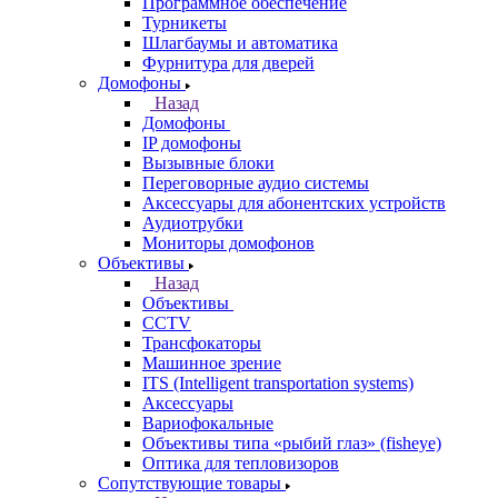
Программное обеспечение
Турникеты
Шлагбаумы и автоматика
Фурнитура для дверей
Домофоны
Назад
Домофоны
IP домофоны
Вызывные блоки
Переговорные аудио системы
Аксессуары для абонентских устройств
Аудиотрубки
Мониторы домофонов
Объективы
Назад
Объективы
CCTV
Трансфокаторы
Машинное зрение
ITS (Intelligent transportation systems)
Аксессуары
Вариофокальные
Объективы типа «рыбий глаз» (fisheye)
Оптика для тепловизоров
Сопутствующие товары