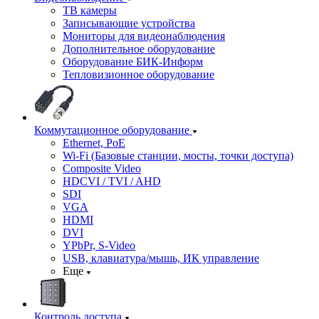
ТВ камеры
Записывающие устройства
Мониторы для видеонаблюдения
Дополнительное оборудование
Оборудование БИК-Информ
Тепловизионное оборудование
Коммутационное оборудование
Ethernet, PoE
Wi-Fi (Базовые станции, мосты, точки доступа)
Composite Video
HDCVI / TVI / AHD
SDI
VGA
HDMI
DVI
YPbPr, S-Video
USB, клавиатура/мышь, ИК управление
Еще
Контроль доступа