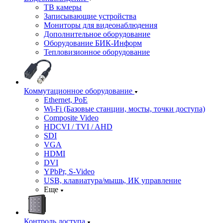
ТВ камеры
Записывающие устройства
Мониторы для видеонаблюдения
Дополнительное оборудование
Оборудование БИК-Информ
Тепловизионное оборудование
Коммутационное оборудование
Ethernet, PoE
Wi-Fi (Базовые станции, мосты, точки доступа)
Composite Video
HDCVI / TVI / AHD
SDI
VGA
HDMI
DVI
YPbPr, S-Video
USB, клавиатура/мышь, ИК управление
Еще
Контроль доступа