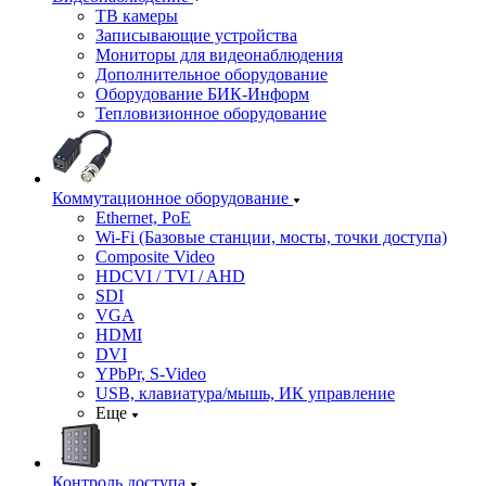
ТВ камеры
Записывающие устройства
Мониторы для видеонаблюдения
Дополнительное оборудование
Оборудование БИК-Информ
Тепловизионное оборудование
Коммутационное оборудование
Ethernet, PoE
Wi-Fi (Базовые станции, мосты, точки доступа)
Composite Video
HDCVI / TVI / AHD
SDI
VGA
HDMI
DVI
YPbPr, S-Video
USB, клавиатура/мышь, ИК управление
Еще
Контроль доступа