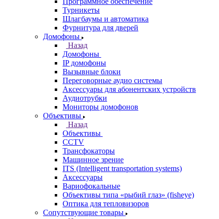
Программное обеспечение
Турникеты
Шлагбаумы и автоматика
Фурнитура для дверей
Домофоны
Назад
Домофоны
IP домофоны
Вызывные блоки
Переговорные аудио системы
Аксессуары для абонентских устройств
Аудиотрубки
Мониторы домофонов
Объективы
Назад
Объективы
CCTV
Трансфокаторы
Машинное зрение
ITS (Intelligent transportation systems)
Аксессуары
Вариофокальные
Объективы типа «рыбий глаз» (fisheye)
Оптика для тепловизоров
Сопутствующие товары