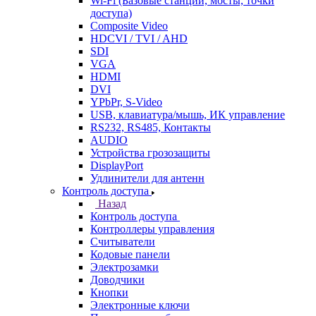
Wi-Fi (Базовые станции, мосты, точки
доступа)
Composite Video
HDCVI / TVI / AHD
SDI
VGA
HDMI
DVI
YPbPr, S-Video
USB, клавиатура/мышь, ИК управление
RS232, RS485, Контакты
AUDIO
Устройства грозозащиты
DisplayPort
Удлинители для антенн
Контроль доступа
Назад
Контроль доступа
Контроллеры управления
Считыватели
Кодовые панели
Электрозамки
Доводчики
Кнопки
Электронные ключи