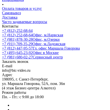
Оплата товаров и услуг
Самовывоз
Доставка
Часто задаваемые вопросы
Контакты
+7 (812) 252-68-64
+7 (812) 252-68-64
Офис, м.Нарвская
+7 (981) 878-30-28
Офис, м.Озерки
+7 (911) 709-35-29
Офис, м.Ладожская
+7 (812) 447-95-57
Гл. офис Маршала Говорова
+7 (495) 645-23-92
Офис в Москве
+7 (981) 680-02-27
Сервисный центр
Заказать звонок
E-mail
info@bic-video.ru
Адрес
198095, г. Санкт-Петербург,
ул. Маршала Говорова, 52А, пом. 36н
(4 этаж Бизнес-центра Алкотел)
Режим работы
Пн. – Пт.: с 9:00 до 18:00