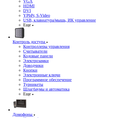
VGA
HDMI
DVI
YPbPr, S-Video
USB, клавиатура/мышь, ИК управление
Еще
Контроль доступа
Контроллеры управления
Считыватели
Кодовые панели
Электрозамки
Доводчики
Кнопки
Электронные ключи
Программное обеспечение
Турникеты
Шлагбаумы и автоматика
Еще
Домофоны