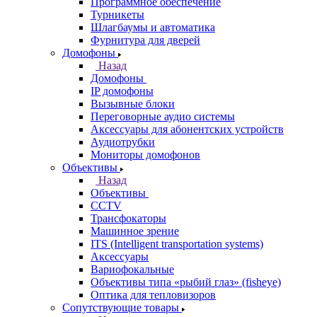
Программное обеспечение
Турникеты
Шлагбаумы и автоматика
Фурнитура для дверей
Домофоны
Назад
Домофоны
IP домофоны
Вызывные блоки
Переговорные аудио системы
Аксессуары для абонентских устройств
Аудиотрубки
Мониторы домофонов
Объективы
Назад
Объективы
CCTV
Трансфокаторы
Машинное зрение
ITS (Intelligent transportation systems)
Аксессуары
Вариофокальные
Объективы типа «рыбий глаз» (fisheye)
Оптика для тепловизоров
Сопутствующие товары