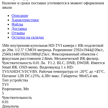
Наличие и сроки поставки уточняются в момент оформления
заказа
Описание
Характеристики
Файлы
Доставка
Отзывы
Остатки на складах
5Мп внутренняя купольная HD-TVI камера с ИК-подсветкой
до 20м. 1/2.5" CMOS матрица. Разрешение 2592x1944@20к/с,
2560x1440/1920x1080@25к/с. Фиксированный объектив с
фокусным расстоянием 2.8mm. Механический ИК-фильтр.
Чувствительность 0.01 Лк. F1.2. BLC, DNR; DWDR. Имеется
Smart ИК. OSD-меню. Видеовыход 1 х HD-
TVI/AHD/CVI/CVBS. Рабочая температура от -20°С до +45°С.
Питание 12В DC±25%, 4,3Вт макс. Габариты: 98x65,4 мм.
Тип устройства
TVI
Разрешение, Мп
5
Чувствительность
0.01
День/ночь