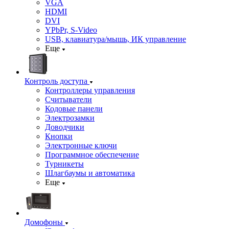
VGA
HDMI
DVI
YPbPr, S-Video
USB, клавиатура/мышь, ИК управление
Еще
Контроль доступа
Контроллеры управления
Считыватели
Кодовые панели
Электрозамки
Доводчики
Кнопки
Электронные ключи
Программное обеспечение
Турникеты
Шлагбаумы и автоматика
Еще
Домофоны