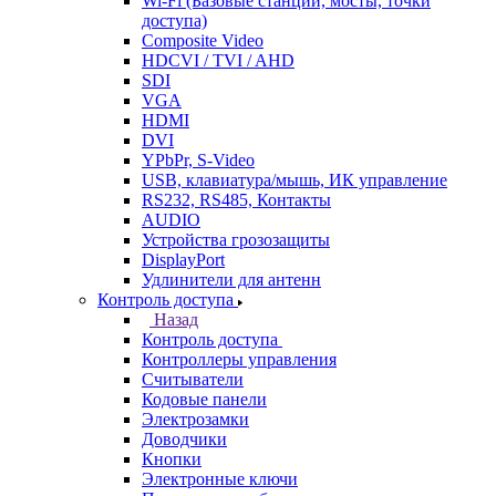
Wi-Fi (Базовые станции, мосты, точки
доступа)
Composite Video
HDCVI / TVI / AHD
SDI
VGA
HDMI
DVI
YPbPr, S-Video
USB, клавиатура/мышь, ИК управление
RS232, RS485, Контакты
AUDIO
Устройства грозозащиты
DisplayPort
Удлинители для антенн
Контроль доступа
Назад
Контроль доступа
Контроллеры управления
Считыватели
Кодовые панели
Электрозамки
Доводчики
Кнопки
Электронные ключи