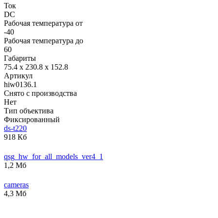
Ток
DC
Рабочая температура от
-40
Рабочая температура до
60
Габариты
75.4 х 230.8 х 152.8
Артикул
hiw0136.1
Снято с производства
Нет
Тип объектива
Фиксированный
ds-t220
918 Кб
qsg_hw_for_all_models_ver4_1
1,2 Мб
cameras
4,3 Мб