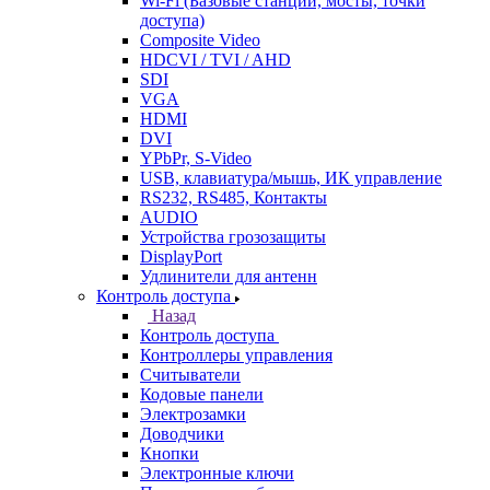
Wi-Fi (Базовые станции, мосты, точки
доступа)
Composite Video
HDCVI / TVI / AHD
SDI
VGA
HDMI
DVI
YPbPr, S-Video
USB, клавиатура/мышь, ИК управление
RS232, RS485, Контакты
AUDIO
Устройства грозозащиты
DisplayPort
Удлинители для антенн
Контроль доступа
Назад
Контроль доступа
Контроллеры управления
Считыватели
Кодовые панели
Электрозамки
Доводчики
Кнопки
Электронные ключи