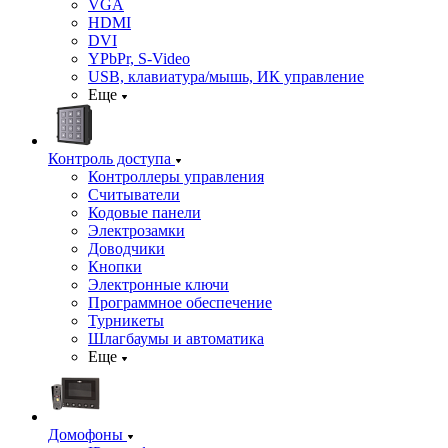
VGA
HDMI
DVI
YPbPr, S-Video
USB, клавиатура/мышь, ИК управление
Еще
Контроль доступа
Контроллеры управления
Считыватели
Кодовые панели
Электрозамки
Доводчики
Кнопки
Электронные ключи
Программное обеспечение
Турникеты
Шлагбаумы и автоматика
Еще
Домофоны