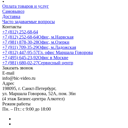
Оплата товаров и услуг
Самовывоз
Доставка
Часто задаваемые вопросы
Контакты
+7 (812) 252-68-64
+7 (812) 252-68-64
Офис, м.Нарвская
+7 (981) 878-30-28
Офис, м.Озерки
+7 (911) 709-35-29
Офис, м.Ладожская
+7 (812) 447-95-57
Гл. офис Маршала Говорова
+7 (495) 645-23-92
Офис в Москве
+7 (981) 680-02-27
Сервисный центр
Заказать звонок
E-mail
info@bic-video.ru
Адрес
198095, г. Санкт-Петербург,
ул. Маршала Говорова, 52А, пом. 36н
(4 этаж Бизнес-центра Алкотел)
Режим работы
Пн. – Пт.: с 9:00 до 18:00