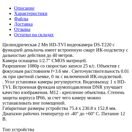
Описание
Характеристики
Файлы
Доставка
Отзывы
Остатки на складах
Цилиндрическая 2 Мп HD-TVI видеокамера DS-T220 с
функцией день/ночь имеет встроенную смарт ИК-подсветку с
дальностью действия до 40 метров.
Камера оснащена 1/2.7" CMOS матрицей.
Разрешение 1080р со скоростью записи 25 к/с. Объектив с
фокусным расстоянием f=3.6 мм . Светочувствительность 0.01
лк при цветной съемке, 0 лк с включенной ИК-подсветкой.
. Угол установки камеры регулируется. Видеовыход: 1 х HD-
TVI. Встроенная функция шумоподавления DNR улучшает
качество изображения. М12 - крепление объектива. Степень
защиты корпуса IP66, за счет чего камеру можно
устанавливать вне помещений.
Габаритные размеры устройства 75.4 х 230.8 х 152.8 мм.
Диапазон рабочих температур от -40° до +60° С. Питание 12
В.
Тип устройства