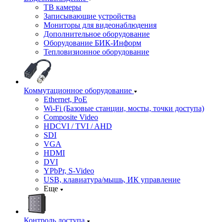
ТВ камеры
Записывающие устройства
Мониторы для видеонаблюдения
Дополнительное оборудование
Оборудование БИК-Информ
Тепловизионное оборудование
Коммутационное оборудование
Ethernet, PoE
Wi-Fi (Базовые станции, мосты, точки доступа)
Composite Video
HDCVI / TVI / AHD
SDI
VGA
HDMI
DVI
YPbPr, S-Video
USB, клавиатура/мышь, ИК управление
Еще
Контроль доступа