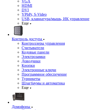
VGA
HDMI
DVI
YPbPr, S-Video
USB, клавиатура/мышь, ИК управление
Еще
Контроль доступа
Контроллеры управления
Считыватели
Кодовые панели
Электрозамки
Доводчики
Кнопки
Электронные ключи
Программное обеспечение
Турникеты
Шлагбаумы и автоматика
Еще
Домофоны