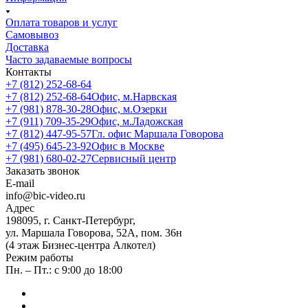
Оплата товаров и услуг
Самовывоз
Доставка
Часто задаваемые вопросы
Контакты
+7 (812) 252-68-64
+7 (812) 252-68-64
Офис, м.Нарвская
+7 (981) 878-30-28
Офис, м.Озерки
+7 (911) 709-35-29
Офис, м.Ладожская
+7 (812) 447-95-57
Гл. офис Маршала Говорова
+7 (495) 645-23-92
Офис в Москве
+7 (981) 680-02-27
Сервисный центр
Заказать звонок
E-mail
info@bic-video.ru
Адрес
198095, г. Санкт-Петербург,
ул. Маршала Говорова, 52А, пом. 36н
(4 этаж Бизнес-центра Алкотел)
Режим работы
Пн. – Пт.: с 9:00 до 18:00