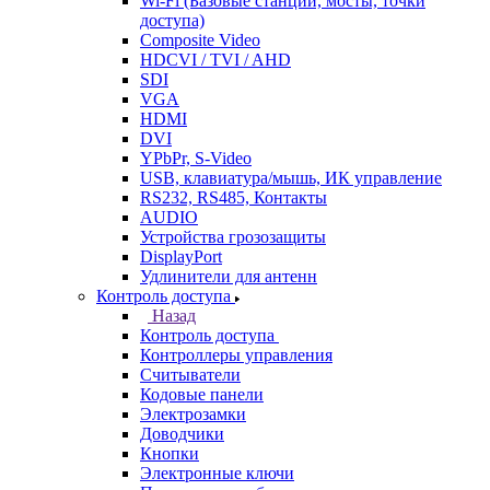
Wi-Fi (Базовые станции, мосты, точки
доступа)
Composite Video
HDCVI / TVI / AHD
SDI
VGA
HDMI
DVI
YPbPr, S-Video
USB, клавиатура/мышь, ИК управление
RS232, RS485, Контакты
AUDIO
Устройства грозозащиты
DisplayPort
Удлинители для антенн
Контроль доступа
Назад
Контроль доступа
Контроллеры управления
Считыватели
Кодовые панели
Электрозамки
Доводчики
Кнопки
Электронные ключи