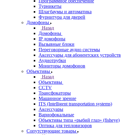
Программное обеспечение
Турникеты
Шлагбаумы и автоматика
Фурнитура для дверей
Домофоны
Назад
Домофоны
IP домофоны
Вызывные блоки
Переговорные аудио системы
Аксессуары для абонентских устройств
Аудиотрубки
Мониторы домофонов
Объективы
Назад
Объективы
CCTV
Трансфокаторы
Машинное зрение
ITS (Intelligent transportation systems)
Аксессуары
Вариофокальные
Объективы типа «рыбий глаз» (fisheye)
Оптика для тепловизоров
Сопутствующие товары