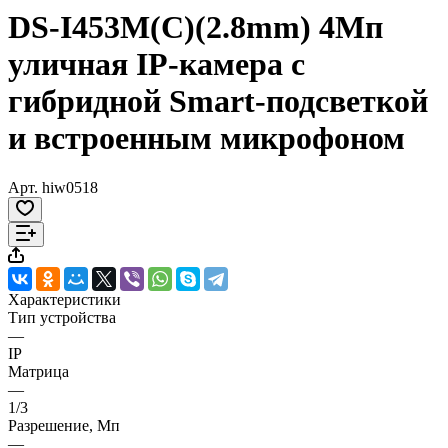
DS-I453M(C)(2.8mm) 4Мп
уличная IP-камера с
гибридной Smart-подсветкой
и встроенным микрофоном
Арт.
hiw0518
Характеристики
Тип устройства
—
IP
Матрица
—
1/3
Разрешение, Мп
—