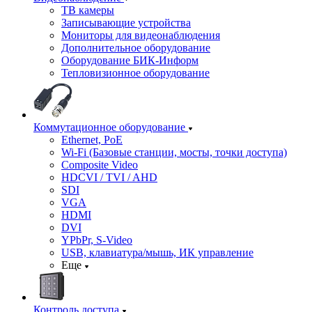
ТВ камеры
Записывающие устройства
Мониторы для видеонаблюдения
Дополнительное оборудование
Оборудование БИК-Информ
Тепловизионное оборудование
Коммутационное оборудование
Ethernet, PoE
Wi-Fi (Базовые станции, мосты, точки доступа)
Composite Video
HDCVI / TVI / AHD
SDI
VGA
HDMI
DVI
YPbPr, S-Video
USB, клавиатура/мышь, ИК управление
Еще
Контроль доступа