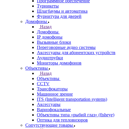
Программное обеспечение
Турникеты
Шлагбаумы и автоматика
Фурнитура для дверей
Домофоны
Назад
Домофоны
IP домофоны
Вызывные блоки
Переговорные аудио системы
Аксессуары для абонентских устройств
Аудиотрубки
Мониторы домофонов
Объективы
Назад
Объективы
CCTV
Трансфокаторы
Машинное зрение
ITS (Intelligent transportation systems)
Аксессуары
Вариофокальные
Объективы типа «рыбий глаз» (fisheye)
Оптика для тепловизоров
Сопутствующие товары