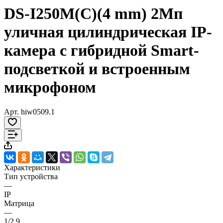
DS-I250M(C)(4 mm) 2Мп
уличная цилиндрическая IP-
камера с гибридной Smart-
подсветкой и встроенным
микрофоном
Арт.
hiw0509.1
Характеристики
Тип устройства
—
IP
Матрица
—
1/2.9