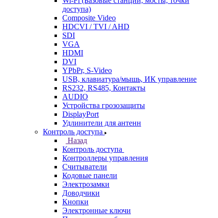
Wi-Fi (Базовые станции, мосты, точки
доступа)
Composite Video
HDCVI / TVI / AHD
SDI
VGA
HDMI
DVI
YPbPr, S-Video
USB, клавиатура/мышь, ИК управление
RS232, RS485, Контакты
AUDIO
Устройства грозозащиты
DisplayPort
Удлинители для антенн
Контроль доступа
Назад
Контроль доступа
Контроллеры управления
Считыватели
Кодовые панели
Электрозамки
Доводчики
Кнопки
Электронные ключи