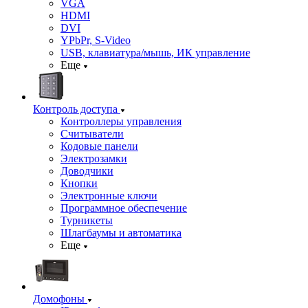
VGA
HDMI
DVI
YPbPr, S-Video
USB, клавиатура/мышь, ИК управление
Еще
Контроль доступа
Контроллеры управления
Считыватели
Кодовые панели
Электрозамки
Доводчики
Кнопки
Электронные ключи
Программное обеспечение
Турникеты
Шлагбаумы и автоматика
Еще
Домофоны