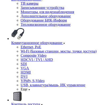
ТВ камеры
Записывающие устройства
Мониторы для видеонаблюдения
Дополнительное оборудование
Оборудование БИК-Информ
Тепловизионное оборудование
Коммутационное оборудование
Ethernet, PoE
Wi-Fi (Базовые станции, мосты, точки доступа)
Composite Video
HDCVI / TVI / AHD
SDI
VGA
HDMI
DVI
YPbPr, S-Video
USB, клавиатура/мышь, ИК управление
Еще
Контроль доступа