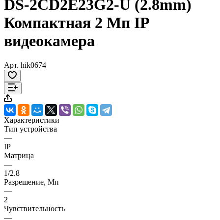
DS-2CD2E23G2-U (2.8mm)
Компактная 2 Мп IP
видеокамера
Арт.
hik0674
Характеристики
Тип устройства
—
IP
Матрица
—
1/2.8
Разрешение, Мп
—
2
Чувствительность
—