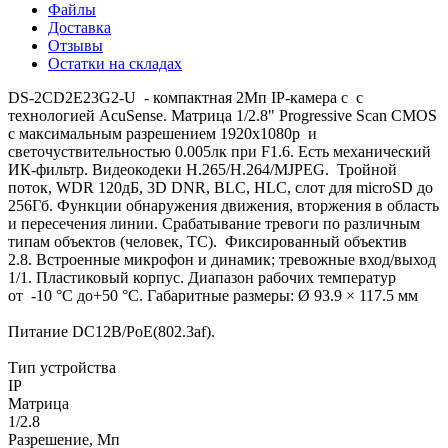
Файлы
Доставка
Отзывы
Остатки на складах
DS-2CD2E23G2-U - компактная 2Мп IP-камера с с
технологией AcuSense. Матрица 1/2.8" Progressive Scan CMOS
с максимальным разрешением 1920х1080р и
светочуствительностью 0.005лк при F1.6. Есть механический
ИК-фильтр. Видеокодеки H.265/H.264/MJPEG. Тройной
поток, WDR 120дБ, 3D DNR, BLC, HLC, слот для microSD до
256Гб. Функции обнаружения движения, вторжения в область
и пересечения линии. Срабатывание тревоги по различным
типам объектов (человек, ТС). Фиксированный объектив
2.8. Встроенные микрофон и динамик; тревожные вход/выход
1/1. Пластиковый корпус. Диапазон рабочих температур
от -10 °C до+50 °C. Габаритные размеры: Ø 93.9 × 117.5 мм
Питание DC12В/PoE(802.3af).
Тип устройства
IP
Матрица
1/2.8
Разрешение, Мп