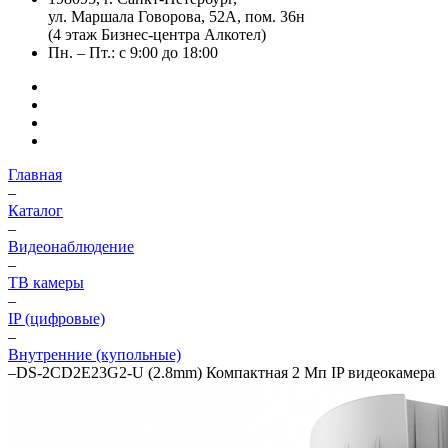
ул. Маршала Говорова, 52А, пом. 36н
(4 этаж Бизнес-центра Алкотел)
Пн. – Пт.: с 9:00 до 18:00
Главная
–
Каталог
–
Видеонаблюдение
–
ТВ камеры
–
IP (цифровые)
–
Внутренние (купольные)
–
DS-2CD2E23G2-U (2.8mm) Компактная 2 Мп IP видеокамера