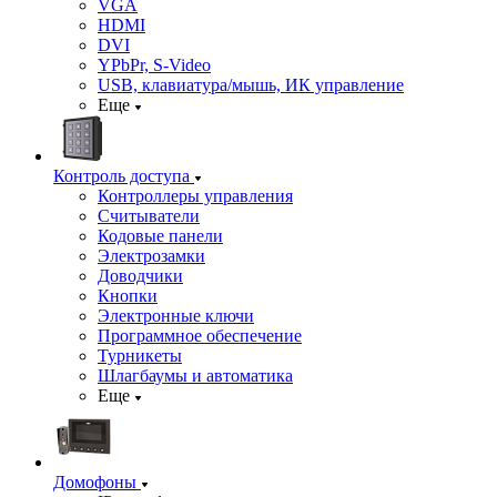
VGA
HDMI
DVI
YPbPr, S-Video
USB, клавиатура/мышь, ИК управление
Еще
Контроль доступа
Контроллеры управления
Считыватели
Кодовые панели
Электрозамки
Доводчики
Кнопки
Электронные ключи
Программное обеспечение
Турникеты
Шлагбаумы и автоматика
Еще
Домофоны