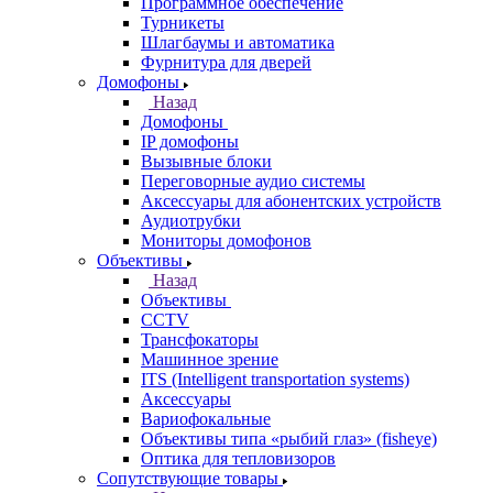
Программное обеспечение
Турникеты
Шлагбаумы и автоматика
Фурнитура для дверей
Домофоны
Назад
Домофоны
IP домофоны
Вызывные блоки
Переговорные аудио системы
Аксессуары для абонентских устройств
Аудиотрубки
Мониторы домофонов
Объективы
Назад
Объективы
CCTV
Трансфокаторы
Машинное зрение
ITS (Intelligent transportation systems)
Аксессуары
Вариофокальные
Объективы типа «рыбий глаз» (fisheye)
Оптика для тепловизоров
Сопутствующие товары