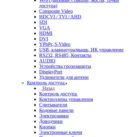
Wi-Fi (Базовые станции, мосты, точки
доступа)
Composite Video
HDCVI / TVI / AHD
SDI
VGA
HDMI
DVI
YPbPr, S-Video
USB, клавиатура/мышь, ИК управление
RS232, RS485, Контакты
AUDIO
Устройства грозозащиты
DisplayPort
Удлинители для антенн
Контроль доступа
Назад
Контроль доступа
Контроллеры управления
Считыватели
Кодовые панели
Электрозамки
Доводчики
Кнопки
Электронные ключи