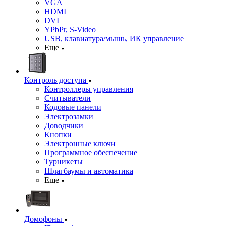
VGA
HDMI
DVI
YPbPr, S-Video
USB, клавиатура/мышь, ИК управление
Еще
Контроль доступа
Контроллеры управления
Считыватели
Кодовые панели
Электрозамки
Доводчики
Кнопки
Электронные ключи
Программное обеспечение
Турникеты
Шлагбаумы и автоматика
Еще
Домофоны