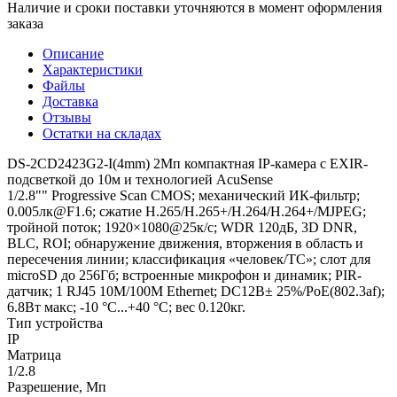
Наличие и сроки поставки уточняются в момент оформления
заказа
Описание
Характеристики
Файлы
Доставка
Отзывы
Остатки на складах
DS-2CD2423G2-I(4mm) 2Мп компактная IP-камера с EXIR-
подсветкой до 10м и технологией AcuSense
1/2.8"" Progressive Scan CMOS; механический ИК-фильтр;
0.005лк@F1.6; сжатие H.265/H.265+/H.264/H.264+/MJPEG;
тройной поток; 1920×1080@25к/с; WDR 120дБ, 3D DNR,
BLC, ROI; обнаружение движения, вторжения в область и
пересечения линии; классификация «человек/ТС»; слот для
microSD до 256Гб; встроенные микрофон и динамик; PIR-
датчик; 1 RJ45 10M/100M Ethernet; DC12В± 25%/PoE(802.3af);
6.8Вт макс; -10 °C...+40 °C; вес 0.120кг.
Тип устройства
IP
Матрица
1/2.8
Разрешение, Мп