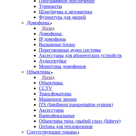
Программное обеспечение
Турникеты
Шлагбаумы и автоматика
Фурнитура для дверей
Домофоны
Назад
Домофоны
IP домофоны
Вызывные блоки
Переговорные аудио системы
Аксессуары для абонентских устройств
Аудиотрубки
Мониторы домофонов
Объективы
Назад
Объективы
CCTV
Трансфокаторы
Машинное зрение
ITS (Intelligent transportation systems)
Аксессуары
Вариофокальные
Объективы типа «рыбий глаз» (fisheye)
Оптика для тепловизоров
Сопутствующие товары