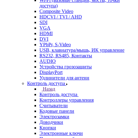
Wi-Fi (Базовые станции, мосты, точки
доступа)
Composite Video
HDCVI / TVI / AHD
SDI
VGA
HDMI
DVI
YPbPr, S-Video
USB, клавиатура/мышь, ИК управление
RS232, RS485, Контакты
AUDIO
Устройства грозозащиты
DisplayPort
Удлинители для антенн
Контроль доступа
Назад
Контроль доступа
Контроллеры управления
Считыватели
Кодовые панели
Электрозамки
Доводчики
Кнопки
Электронные ключи