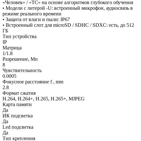
«Человек» / «ТС» на основе алгоритмов глубокого обучения
• Модели с литерой -U: встроенный микрофон, аудиосвязь в
режиме реального времени
• Защита от влаги и пыли: IP67
• Встроенный слот для microSD / SDHC / SDXC: есть, до 512
ГБ
Тип устройства
IP
Матрица
1/1.8
Разрешение, Мп
8
Чувствительность
0.0005
Фокусное расстояние f , mm
2.8
Формат сжатия
H.264, H.264+, H.265, H.265+, MJPEG
Карта памяти
Да
ИК подсветка
Да
Led подсветка
Да
Тип крепления