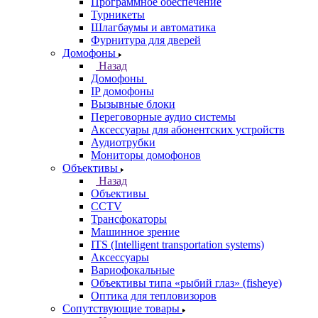
Программное обеспечение
Турникеты
Шлагбаумы и автоматика
Фурнитура для дверей
Домофоны
Назад
Домофоны
IP домофоны
Вызывные блоки
Переговорные аудио системы
Аксессуары для абонентских устройств
Аудиотрубки
Мониторы домофонов
Объективы
Назад
Объективы
CCTV
Трансфокаторы
Машинное зрение
ITS (Intelligent transportation systems)
Аксессуары
Вариофокальные
Объективы типа «рыбий глаз» (fisheye)
Оптика для тепловизоров
Сопутствующие товары