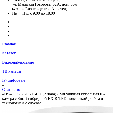
ул. Маршала Говорова, 52А, пом. 36н
(4 этаж Бизнес-центра Алкотел)
Пн. – Пт.: с 9:00 до 18:00
Главная
–
Каталог
–
Видеонаблюдение
–
ТВ камеры
–
IP (цифровые)
–
С записью
–
DS-2CD2387G2H-LIU(2.8mm) 8Мп уличная купольная IP-
камера с Smart гибридной EXIR/LED подсветкой до 40м и
технологией AcuSense