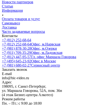
Новости партнеров
Статьи
Информация
Оплата товаров и услуг
Самовывоз
Доставка
Часто задаваемые вопросы
Контакты
+7 (812) 252-68-64
+7 (812) 252-68-64
Офис, м.Нарвская
+7 (981) 878-30-28
Офис, м.Озерки
+7 (911) 709-35-29
Офис, м.Ладожская
+7 (812) 447-95-57
Гл. офис Маршала Говорова
+7 (495) 645-23-92
Офис в Москве
+7 (981) 680-02-27
Сервисный центр
Заказать звонок
E-mail
info@bic-video.ru
Адрес
198095, г. Санкт-Петербург,
ул. Маршала Говорова, 52А, пом. 36н
(4 этаж Бизнес-центра Алкотел)
Режим работы
Пн. – Пт.: с 9:00 до 18:00