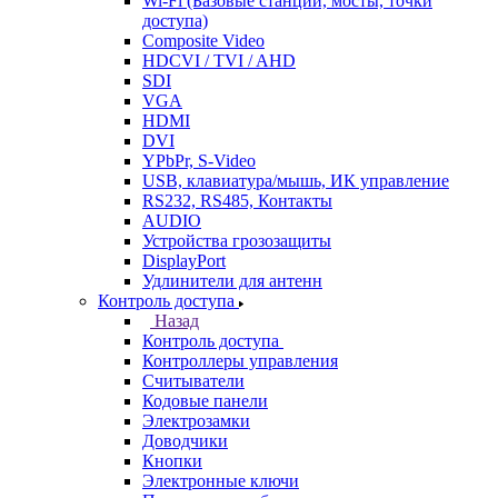
Wi-Fi (Базовые станции, мосты, точки
доступа)
Composite Video
HDCVI / TVI / AHD
SDI
VGA
HDMI
DVI
YPbPr, S-Video
USB, клавиатура/мышь, ИК управление
RS232, RS485, Контакты
AUDIO
Устройства грозозащиты
DisplayPort
Удлинители для антенн
Контроль доступа
Назад
Контроль доступа
Контроллеры управления
Считыватели
Кодовые панели
Электрозамки
Доводчики
Кнопки
Электронные ключи