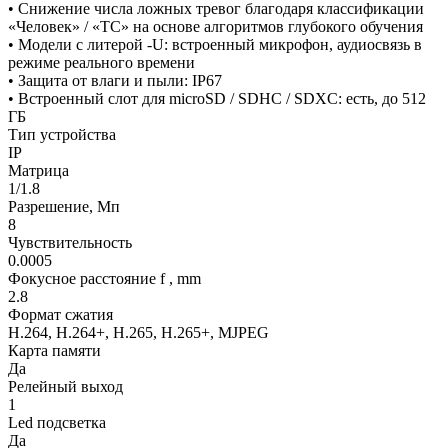
• Снижение числа ложных тревог благодаря классификации
«Человек» / «ТС» на основе алгоритмов глубокого обучения
• Модели с литерой -U: встроенный микрофон, аудиосвязь в
режиме реального времени
• Защита от влаги и пыли: IP67
• Встроенный слот для microSD / SDHC / SDXC: есть, до 512
ГБ
Тип устройства
IP
Матрица
1/1.8
Разрешение, Мп
8
Чувствительность
0.0005
Фокусное расстояние f , mm
2.8
Формат сжатия
H.264, H.264+, H.265, H.265+, MJPEG
Карта памяти
Да
Релейный выход
1
Led подсветка
Да