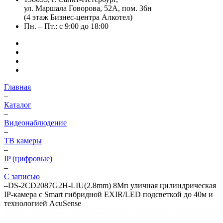
ул. Маршала Говорова, 52А, пом. 36н
(4 этаж Бизнес-центра Алкотел)
Пн. – Пт.: с 9:00 до 18:00
Главная
–
Каталог
–
Видеонаблюдение
–
ТВ камеры
–
IP (цифровые)
–
С записью
–
DS-2CD2087G2H-LIU(2.8mm) 8Мп уличная цилиндрическая
IP-камера с Smart гибридной EXIR/LED подсветкой до 40м и
технологией AcuSense