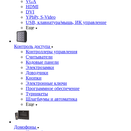
VGA
HDMI
DVI
YPbPr, S-Video
USB, клавиатура/мышь, ИК управление
Еще
Контроль доступа
Контроллеры управления
Считыватели
Кодовые панели
Электрозамки
Доводчики
Кнопки
Электронные ключи
Программное обеспечение
Турникеты
Шлагбаумы и автоматика
Еще
Домофоны