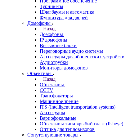
Программное обеспечение
Турникеты
Шлагбаумы и автоматика
Фурнитура для дверей
Домофоны
Назад
Домофоны
IP домофоны
Вызывные блоки
Переговорные аудио системы
Аксессуары для абонентских устройств
Аудиотрубки
Мониторы домофонов
Объективы
Назад
Объективы
CCTV
Трансфокаторы
Машинное зрение
ITS (Intelligent transportation systems)
Аксессуары
Вариофокальные
Объективы типа «рыбий глаз» (fisheye)
Оптика для тепловизоров
Сопутствующие товары