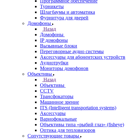
Программное обеспечение
Турникеты
Шлагбаумы и автоматика
Фурнитура для дверей
Домофоны
Назад
Домофоны
IP домофоны
Вызывные блоки
Переговорные аудио системы
Аксессуары для абонентских устройств
Аудиотрубки
Мониторы домофонов
Объективы
Назад
Объективы
CCTV
Трансфокаторы
Машинное зрение
ITS (Intelligent transportation systems)
Аксессуары
Вариофокальные
Объективы типа «рыбий глаз» (fisheye)
Оптика для тепловизоров
Сопутствующие товары