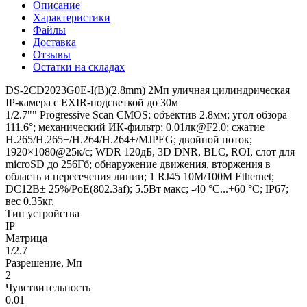
Описание
Характеристики
Файлы
Доставка
Отзывы
Остатки на складах
DS-2CD2023G0E-I(B)(2.8mm) 2Мп уличная цилиндрическая
IP-камера с EXIR-подсветкой до 30м
1/2.7"" Progressive Scan CMOS; объектив 2.8мм; угол обзора
111.6°; механический ИК-фильтр; 0.01лк@F2.0; сжатие
H.265/H.265+/H.264/H.264+/MJPEG; двойной поток;
1920×1080@25к/с; WDR 120дБ, 3D DNR, BLC, ROI, слот для
microSD до 256Гб; обнаружение движения, вторжения в
область и пересечения линии; 1 RJ45 10M/100M Ethernet;
DC12В± 25%/PoE(802.3af); 5.5Вт макс; -40 °C...+60 °C; IP67;
вес 0.35кг.
Тип устройства
IP
Матрица
1/2.7
Разрешение, Мп
2
Чувствительность
0.01