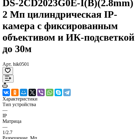
DS-2CD2023G0E-I(B)(2.8mm)
2 Мп цилиндрическая IP-
камера с фиксированным
объективом и ИК-подсветкой
до 30м
Арт.
hik0501
Характеристики
Тип устройства
—
IP
Матрица
—
1/2.7
Разрешение, Мп