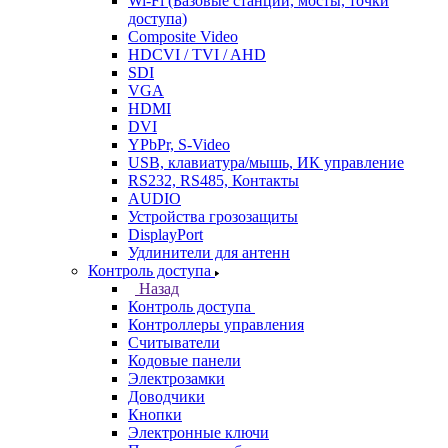
Wi-Fi (Базовые станции, мосты, точки
доступа)
Composite Video
HDCVI / TVI / AHD
SDI
VGA
HDMI
DVI
YPbPr, S-Video
USB, клавиатура/мышь, ИК управление
RS232, RS485, Контакты
AUDIO
Устройства грозозащиты
DisplayPort
Удлинители для антенн
Контроль доступа
Назад
Контроль доступа
Контроллеры управления
Считыватели
Кодовые панели
Электрозамки
Доводчики
Кнопки
Электронные ключи