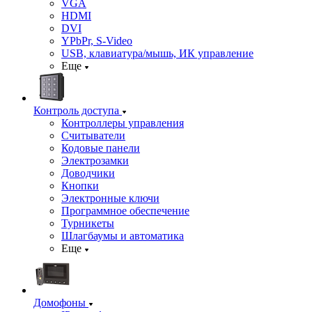
VGA
HDMI
DVI
YPbPr, S-Video
USB, клавиатура/мышь, ИК управление
Еще
Контроль доступа
Контроллеры управления
Считыватели
Кодовые панели
Электрозамки
Доводчики
Кнопки
Электронные ключи
Программное обеспечение
Турникеты
Шлагбаумы и автоматика
Еще
Домофоны