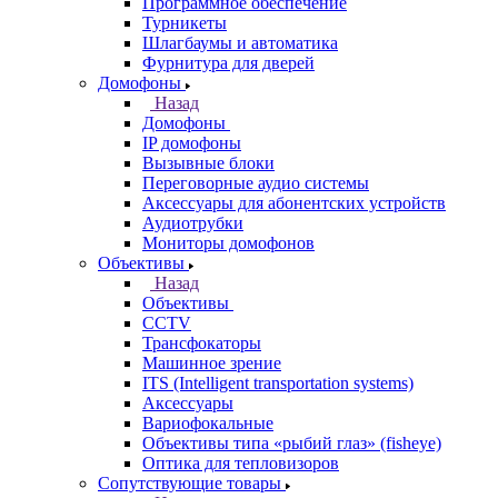
Программное обеспечение
Турникеты
Шлагбаумы и автоматика
Фурнитура для дверей
Домофоны
Назад
Домофоны
IP домофоны
Вызывные блоки
Переговорные аудио системы
Аксессуары для абонентских устройств
Аудиотрубки
Мониторы домофонов
Объективы
Назад
Объективы
CCTV
Трансфокаторы
Машинное зрение
ITS (Intelligent transportation systems)
Аксессуары
Вариофокальные
Объективы типа «рыбий глаз» (fisheye)
Оптика для тепловизоров
Сопутствующие товары