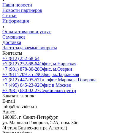
Наши новости
Новости партнеров
Статьи
Информация
Оплата товаров и услуг
Самовывоз
Доставка
Часто задаваемые вопросы
Контакты
+7 (812) 252-68-64
+7 (812) 252-68-64
Офис, м.Нарвская
+7 (981) 878-30-28
Офис, м.Озерки
+7 (911) 709-35-29
Офис, м.Ладожская
+7 (812) 447-95-57
Гл. офис Маршала Говорова
+7 (495) 645-23-92
Офис в Москве
+7 (981) 680-02-27
Сервисный центр
Заказать звонок
E-mail
info@bic-video.ru
Адрес
198095, г. Санкт-Петербург,
ул. Маршала Говорова, 52А, пом. 36н
(4 этаж Бизнес-центра Алкотел)