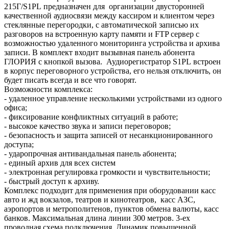
215Г/S1PL предназначен для организации двусторонней
качественной аудиосвязи между кассиром и клиентом через
стеклянные перегородки, с автоматической записью их
разговоров на встроенную карту памяти и FTP сервер с
возможностью удаленного мониторинга устройства и архива
записи. В комплект входит вызывная панель абонента
ГЛОРИЯ с кнопкой вызова. Аудиорегистратор S1PL встроен
в корпус переговорного устройства, его нельзя отключить, он
будет писать всегда и все что говорят.
Возможности комплекса:
- удаленное управление несколькими устройствами из одного
офиса;
- фиксирование конфликтных ситуаций в работе;
- высокое качество звука и записи переговоров;
- безопасность и защита записей от несанкционированного
доступа;
- ударопрочная антивандальная панель абонента;
- единый архив для всех систем
- электронная регулировка громкости и чувствительности;
- быстрый доступ к архиву.
Комплекс подходит для применения при оборудовании касс
авто и жд вокзалов, театров и кинотеатров, касс АЗС,
аэропортов и метрополитенов, пунктов обмена валюты, касс
банков. Максимальная длина линии 300 метров. 3-ех
проводная схема подключения. Динамик повышенной