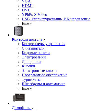
VGA
HDMI
DVI
YPbPr, S-Video
USB, клавиатура/мышь, ИК управление
Еще
Контроль доступа
Контроллеры управления
Считыватели
Кодовые панели
Электрозамки
Доводчики
Кнопки
Электронные ключи
Программное обеспечение
Турникеты
Шлагбаумы и автоматика
Еще
Домофоны