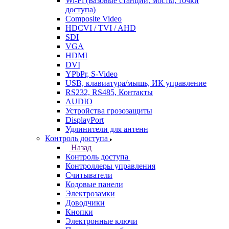
Wi-Fi (Базовые станции, мосты, точки
доступа)
Composite Video
HDCVI / TVI / AHD
SDI
VGA
HDMI
DVI
YPbPr, S-Video
USB, клавиатура/мышь, ИК управление
RS232, RS485, Контакты
AUDIO
Устройства грозозащиты
DisplayPort
Удлинители для антенн
Контроль доступа
Назад
Контроль доступа
Контроллеры управления
Считыватели
Кодовые панели
Электрозамки
Доводчики
Кнопки
Электронные ключи