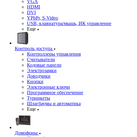
VGA
HDMI
DVI
YPbPr, S-Video
USB, клавиатура/мышь, ИК управление
Еще
Контроль доступа
Контроллеры управления
Считыватели
Кодовые панели
Электрозамки
Доводчики
Кнопки
Электронные ключи
Программное обеспечение
Турникеты
Шлагбаумы и автоматика
Еще
Домофоны