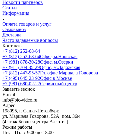
Новости партнеров
Статьи
Информация
Оплата товаров и услуг
Самовывоз
Доставка
Часто задаваемые вопросы
Контакты
+7 (812) 252-68-64
+7 (812) 252-68-64
Офис, м.Нарвская
+7 (981) 878-30-28
Офис, м.Озерки
+7 (911) 709-35-29
Офис, м.Ладожская
+7 (812) 447-95-57
Гл. офис Маршала Говорова
+7 (495) 645-23-92
Офис в Москве
+7 (981) 680-02-27
Сервисный центр
Заказать звонок
E-mail
info@bic-video.ru
Адрес
198095, г. Санкт-Петербург,
ул. Маршала Говорова, 52А, пом. 36н
(4 этаж Бизнес-центра Алкотел)
Режим работы
Пн. – Пт.: с 9:00 до 18:00