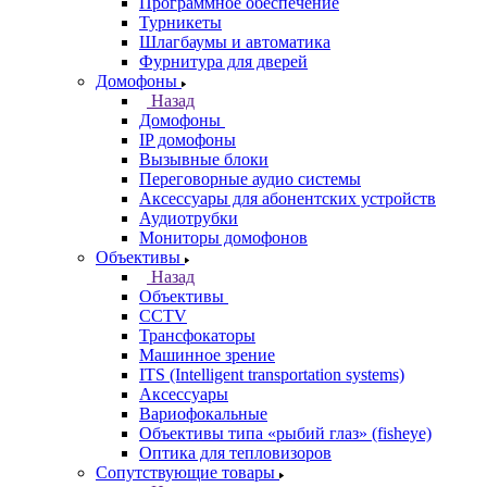
Программное обеспечение
Турникеты
Шлагбаумы и автоматика
Фурнитура для дверей
Домофоны
Назад
Домофоны
IP домофоны
Вызывные блоки
Переговорные аудио системы
Аксессуары для абонентских устройств
Аудиотрубки
Мониторы домофонов
Объективы
Назад
Объективы
CCTV
Трансфокаторы
Машинное зрение
ITS (Intelligent transportation systems)
Аксессуары
Вариофокальные
Объективы типа «рыбий глаз» (fisheye)
Оптика для тепловизоров
Сопутствующие товары