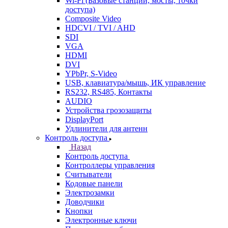
Wi-Fi (Базовые станции, мосты, точки
доступа)
Composite Video
HDCVI / TVI / AHD
SDI
VGA
HDMI
DVI
YPbPr, S-Video
USB, клавиатура/мышь, ИК управление
RS232, RS485, Контакты
AUDIO
Устройства грозозащиты
DisplayPort
Удлинители для антенн
Контроль доступа
Назад
Контроль доступа
Контроллеры управления
Считыватели
Кодовые панели
Электрозамки
Доводчики
Кнопки
Электронные ключи