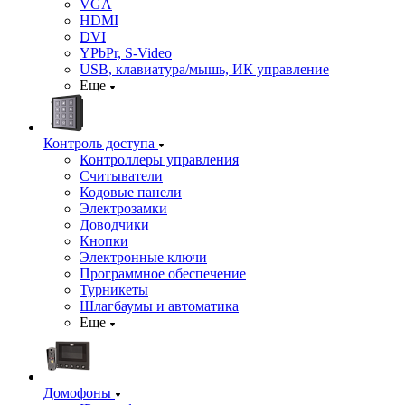
VGA
HDMI
DVI
YPbPr, S-Video
USB, клавиатура/мышь, ИК управление
Еще
Контроль доступа
Контроллеры управления
Считыватели
Кодовые панели
Электрозамки
Доводчики
Кнопки
Электронные ключи
Программное обеспечение
Турникеты
Шлагбаумы и автоматика
Еще
Домофоны