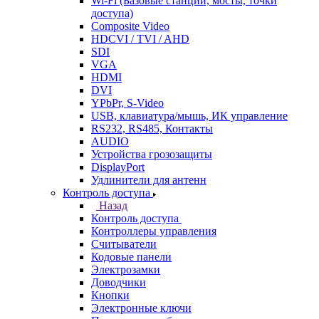
Wi-Fi (Базовые станции, мосты, точки
доступа)
Composite Video
HDCVI / TVI / AHD
SDI
VGA
HDMI
DVI
YPbPr, S-Video
USB, клавиатура/мышь, ИК управление
RS232, RS485, Контакты
AUDIO
Устройства грозозащиты
DisplayPort
Удлинители для антенн
Контроль доступа
Назад
Контроль доступа
Контроллеры управления
Считыватели
Кодовые панели
Электрозамки
Доводчики
Кнопки
Электронные ключи