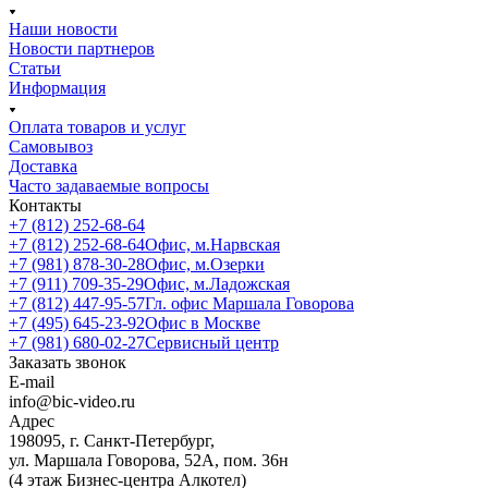
Наши новости
Новости партнеров
Статьи
Информация
Оплата товаров и услуг
Самовывоз
Доставка
Часто задаваемые вопросы
Контакты
+7 (812) 252-68-64
+7 (812) 252-68-64
Офис, м.Нарвская
+7 (981) 878-30-28
Офис, м.Озерки
+7 (911) 709-35-29
Офис, м.Ладожская
+7 (812) 447-95-57
Гл. офис Маршала Говорова
+7 (495) 645-23-92
Офис в Москве
+7 (981) 680-02-27
Сервисный центр
Заказать звонок
E-mail
info@bic-video.ru
Адрес
198095, г. Санкт-Петербург,
ул. Маршала Говорова, 52А, пом. 36н
(4 этаж Бизнес-центра Алкотел)