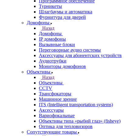
Программное обеспечение
Турникеты
Шлагбаумы и автоматика
Фурнитура для дверей
Домофоны
Назад
Домофоны
IP домофоны
Вызывные блоки
Переговорные аудио системы
Аксессуары для абонентских устройств
Аудиотрубки
Мониторы домофонов
Объективы
Назад
Объективы
CCTV
Трансфокаторы
Машинное зрение
ITS (Intelligent transportation systems)
Аксессуары
Вариофокальные
Объективы типа «рыбий глаз» (fisheye)
Оптика для тепловизоров
Сопутствующие товары