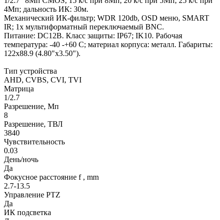
1/2.7" 8Mп CMOS; 15 к/с при 8Мп, 20 к/с при 5Мп, 25 к/с при
4Мп; дальность ИК: 30м.
Механический ИК-фильтр; WDR 120db, OSD меню, SMART
IR; 1x мультиформатный переключаемый BNC.
Питание: DC12В. Класс защиты: IP67; IK10. Рабочая
температура: -40 -+60 С; материал корпуса: металл. Габариты:
122x88.9 (4.80"x3.50").
Тип устройства
AHD, CVBS, CVI, TVI
Матрица
1/2.7
Разрешение, Мп
8
Разрешение, ТВЛ
3840
Чувствительность
0.03
День/ночь
Да
Фокусное расстояние f , mm
2.7-13.5
Управление PTZ
Да
ИК подсветка