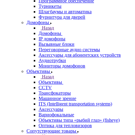
Программное обеспечение
Турникеты
Шлагбаумы и автоматика
Фурнитура для дверей
Домофоны
Назад
Домофоны
IP домофоны
Вызывные блоки
Переговорные аудио системы
Аксессуары для абонентских устройств
Аудиотрубки
Мониторы домофонов
Объективы
Назад
Объективы
CCTV
Трансфокаторы
Машинное зрение
ITS (Intelligent transportation systems)
Аксессуары
Вариофокальные
Объективы типа «рыбий глаз» (fisheye)
Оптика для тепловизоров
Сопутствующие товары