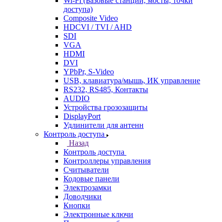
Wi-Fi (Базовые станции, мосты, точки
доступа)
Composite Video
HDCVI / TVI / AHD
SDI
VGA
HDMI
DVI
YPbPr, S-Video
USB, клавиатура/мышь, ИК управление
RS232, RS485, Контакты
AUDIO
Устройства грозозащиты
DisplayPort
Удлинители для антенн
Контроль доступа
Назад
Контроль доступа
Контроллеры управления
Считыватели
Кодовые панели
Электрозамки
Доводчики
Кнопки
Электронные ключи