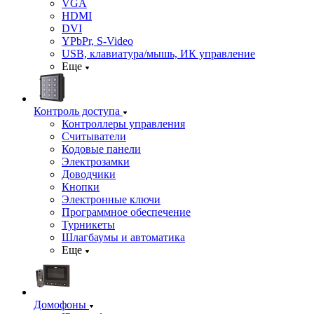
VGA
HDMI
DVI
YPbPr, S-Video
USB, клавиатура/мышь, ИК управление
Еще
Контроль доступа
Контроллеры управления
Считыватели
Кодовые панели
Электрозамки
Доводчики
Кнопки
Электронные ключи
Программное обеспечение
Турникеты
Шлагбаумы и автоматика
Еще
Домофоны