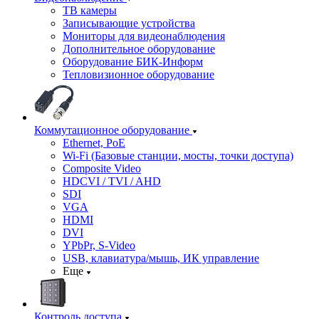
ТВ камеры
Записывающие устройства
Мониторы для видеонаблюдения
Дополнительное оборудование
Оборудование БИК-Информ
Тепловизионное оборудование
Коммутационное оборудование
Ethernet, PoE
Wi-Fi (Базовые станции, мосты, точки доступа)
Composite Video
HDCVI / TVI / AHD
SDI
VGA
HDMI
DVI
YPbPr, S-Video
USB, клавиатура/мышь, ИК управление
Еще
Контроль доступа