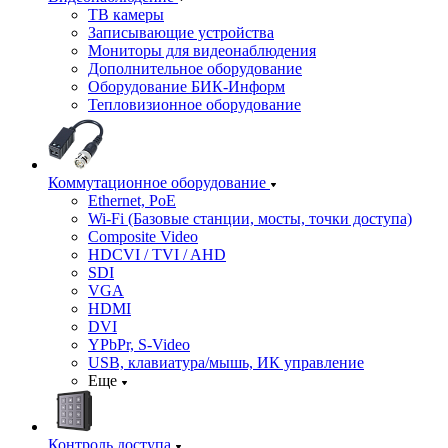
ТВ камеры
Записывающие устройства
Мониторы для видеонаблюдения
Дополнительное оборудование
Оборудование БИК-Информ
Тепловизионное оборудование
Коммутационное оборудование
Ethernet, PoE
Wi-Fi (Базовые станции, мосты, точки доступа)
Composite Video
HDCVI / TVI / AHD
SDI
VGA
HDMI
DVI
YPbPr, S-Video
USB, клавиатура/мышь, ИК управление
Еще
Контроль доступа